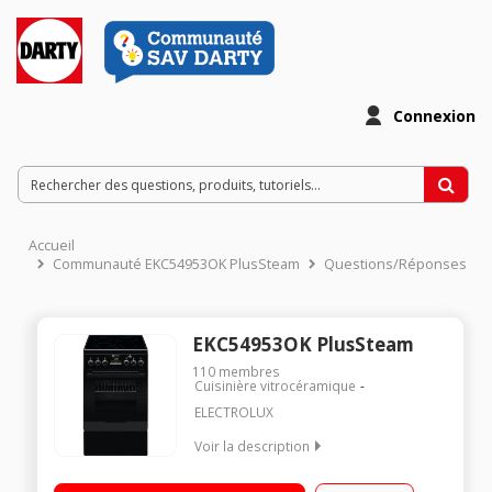
Connexion
Accueil
Communauté EKC54953OK PlusSteam
Questions/Réponses
EKC54953OK PlusSteam
110
membres
Cuisinière vitrocéramique
ELECTROLUX
Voir la description
Largeur 50 cm - Table de cuisson vitrocéramique Fonction
PlusSteam : ajout de vapeur - Fonction déshydratation