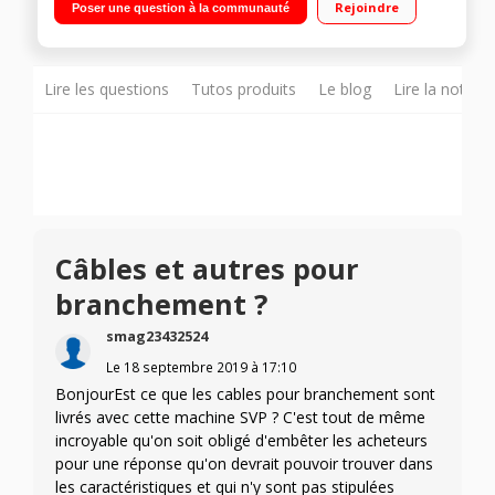
Rejoindre
Poser une question à la communauté
Capacité du four 54 L - Nettoyage catalyse Four multifonction à
chaleur tournante
Lire les questions
Tutos produits
Le blog
Lire la notice
Câbles et autres pour
branchement ?
smag23432524
Le
18 septembre 2019
à
17:10
BonjourEst ce que les cables pour branchement sont
livrés avec cette machine SVP ? C'est tout de même
incroyable qu'on soit obligé d'embêter les acheteurs
pour une réponse qu'on devrait pouvoir trouver dans
les caractéristiques et qui n'y sont pas stipulées