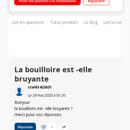
Rejoindre
Poser une question à la communauté
Lire les questions
Tutos produits
Le blog
Lire la notice
La bouilloire est -elle
bruyante
stel61423631
Le
29 mai 2020
à
01:20
Bonjour
la bouilloire est -elle bruyante ?
merci pour vos réponses
1
Répondre