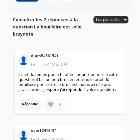
Consulter les 2 réponses à la
question La bouilloire est -elle
bruyante
djam54561541
Le
11 juin 2020
à
12:33
Il met du temps pour chauffer , pour répondre à votre
question il fait un peu bruit en entend le bruit dû
bouilloire par contre le bruit est moins à celle que
j'avais avant , j'espère j'ai répondu à votre question .
0
Répondre
ovie12416411
Le
29 mai 2020
à
14:44