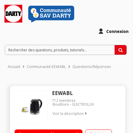
Connexion
Accueil
Communauté EEWABL
Questions/Réponses
EEWABL
712
membres
Bouilloire
ELECTROLUX
Voir la description
Capacité 1 litre - Puissance 1200 watts Socle 360° Indicateur
de niveau d'eau Arrêt automatique