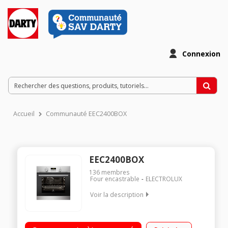
Connexion
Accueil
Communauté EEC2400BOX
EEC2400BOX
136
membres
Four encastrable
ELECTROLUX
Voir la description
Multifonction - Air brassé Nettoyage pyrolyse Programmateur
électronique Verres et porte démontables