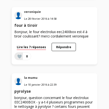
veroniquie
Le
28 février 2016
à
14:58
four à tiroir
Bonjour, le four electrolux eec2400box est-il à
tiroir coulissant? merci cordialement veroniquie
Lire les 7 réponses
Répondre
0
la mumu
Le
10 janvier 2016
à
22:39
pyrolyse
bonjour, question concernant le four electrolux
EEC2400BOX - y a-t-il plusieurs programmes pour
le nettoyage à pyrolyse ? certains fours peuvent