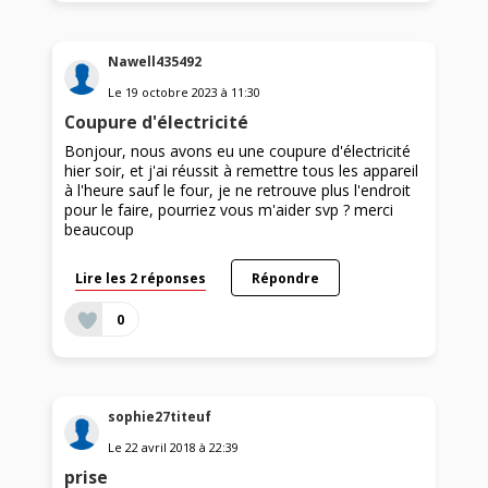
Nawell435492
Le
19 octobre 2023
à
11:30
Coupure d'électricité
Bonjour, nous avons eu une coupure d'électricité
hier soir, et j'ai réussit à remettre tous les appareil
à l'heure sauf le four, je ne retrouve plus l'endroit
pour le faire, pourriez vous m'aider svp ? merci
beaucoup
Lire les 2 réponses
Répondre
0
sophie27titeuf
Le
22 avril 2018
à
22:39
prise