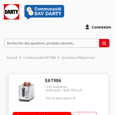
Connexion
Accueil
Communauté EAT986
Questions/Réponses
EAT986
1181
membres
Grille-pain
ELECTROLUX
Voir la description
Toaster 2 fentes - Puissance 920 Watts Thermostat réglable 6
positions Tiroir ramasse-miettes amovible Fonctions :