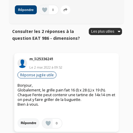
0
Répondre
Consulter les 2 réponses à la
question EAT 986 - dimensions?
m_li25336241
Le
2 mai 2022
à
09:52
Réponse jugée utile
Bonjour,
Globalement, le grille pain fait 16 (l) x 28 (L) x 19 (h).
Chaque Fente peut contenir une tartine de 14x14 cm et
on peut y faire griller de la baguette.
Bien à vous.
0
Répondre