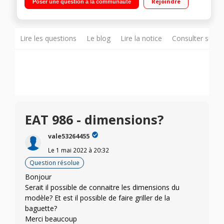
Rejoindre
Poser une question à la communauté
décongélation, réchauffage, stop-eject
Lire les questions
Le blog
Lire la notice
Consulter sur d
EAT 986 - dimensions?
vale53264455
Le
1 mai 2022
à
20:32
Question résolue
Bonjour
Serait il possible de connaitre les dimensions du
modèle? Et est il possible de faire griller de la
baguette?
Merci beaucoup