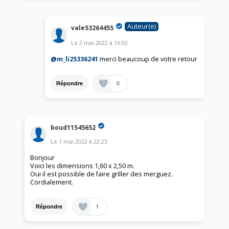
Auteur(e)
vale53264455
Le
2 mai 2022
à
16:02
@m_li25336241
merci beaucoup de votre retour
0
Répondre
boud11545652
Le
1 mai 2022
à
22:23
Bonjour
Voici les dimensions 1,60 x 2,50 m.
Oui il est possible de faire griller des merguez.
Cordialement.
1
Répondre