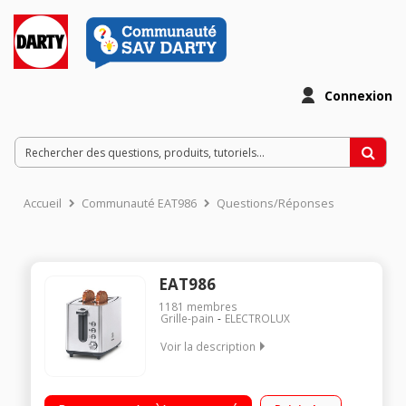
Connexion
Accueil
Communauté EAT986
Questions/Réponses
EAT986
1181
membres
Grille-pain
ELECTROLUX
Voir la description
Toaster 2 fentes - Puissance 920 Watts Thermostat réglable 6
positions Tiroir ramasse-miettes amovible Fonctions :