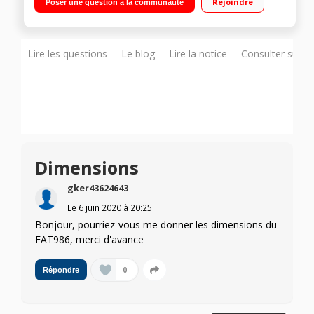
Rejoindre
Poser une question à la communauté
décongélation, réchauffage, stop-eject
Lire les questions
Le blog
Lire la notice
Consulter sur d
Dimensions
gker43624643
Le
6 juin 2020
à
20:25
Bonjour, pourriez-vous me donner les dimensions du
EAT986, merci d'avance
0
Répondre