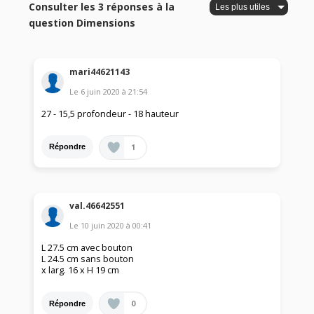
Consulter les 3 réponses à la
question Dimensions
mari44621143
Le
6 juin 2020
à
21:54
27 - 15,5 profondeur - 18 hauteur
1
Répondre
val.46642551
Le
10 juin 2020
à
00:41
L 27.5 cm avec bouton
L 24.5 cm sans bouton
x larg. 16 x H 19 cm
0
Répondre