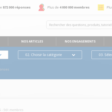
de
872 000 réponses
Plus de
4 000 000 membres
Plu
NOS ARTICLES
NOS ENGAGEMENTS
02. Choisir la catégorie
03. Séle
ponses
S
-
561
membres