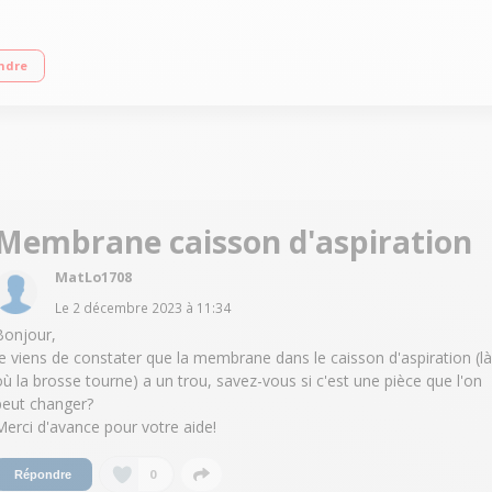
squ'à 260 minutes Capacité du réservoir poussière : 400 ml / Eau 4000 ml Stat
ndre
Membrane caisson d'aspiration
MatLo1708
Le
2 décembre 2023
à
11:34
Bonjour,
Je viens de constater que la membrane dans le caisson d'aspiration (là
où la brosse tourne) a un trou, savez-vous si c'est une pièce que l'on
peut changer?
Merci d'avance pour votre aide!
0
Répondre