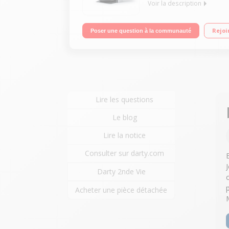
Voir la description
Aspirateur robot de sols connecté Autonomie : ju
Rejoi
Poser une question à la communauté
Lire les questions
Le blog
Lire la notice
Consulter sur darty.com
Darty 2nde Vie
Acheter une pièce détachée