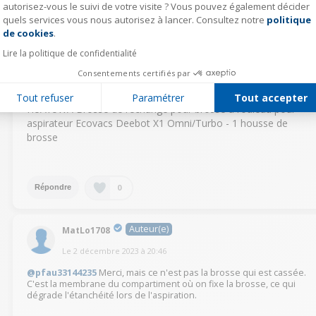
autorisez-vous le suivi de votre visite ? Vous pouvez également décider
0
Répondre
quels services vous nous autorisez à lancer. Consultez notre
politique
Axeptio consent
de cookies
.
Lire la politique de confidentialité
pfau33144235
Consentements certifiés par
Le
3 décembre 2023
à
22:17
@MatLo1708
tapes ca sur google :
Tout refuser
Paramétrer
Tout accepter
HUAYUWA Brosse de rechange pour brosse à rouleau pour
aspirateur Ecovacs Deebot X1 Omni/Turbo - 1 housse de
brosse
0
Répondre
Auteur(e)
MatLo1708
Le
2 décembre 2023
à
20:46
@pfau33144235
Merci, mais ce n'est pas la brosse qui est cassée.
C'est la membrane du compartiment où on fixe la brosse, ce qui
dégrade l'étanchéité lors de l'aspiration.