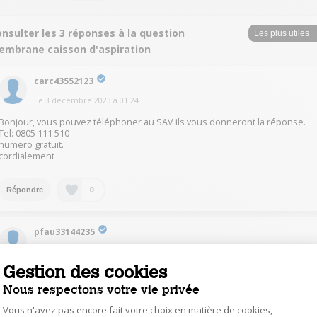
nsulter les 3 réponses à la question
embrane caisson d'aspiration
carc43552123
Le
3 décembre 2023
à
01:24
Bonjour, vous pouvez téléphoner au SAV ils vous donneront la réponse.
Tel: 0805 111 510
numero gratuit.
cordialement
0
Répondre
pfau33144235
Le
2 décembre 2023
à
16:54
Gestion des cookies
oui .Sur un site bien connu .. suffit de taper sur google :?
Brosse de rechange pour brosse à rouleau pour aspirateur Ecovacs
Nous respectons votre vie privée
Deebot X1 Omni/Turbo
Vous n'avez pas encore fait votre choix en matière de cookies,