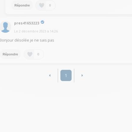
0
Répondre
pres41653223
Le
2 décembre 2023
à
14:26
Bonjour désolée je ne sais pas
0
Répondre
1