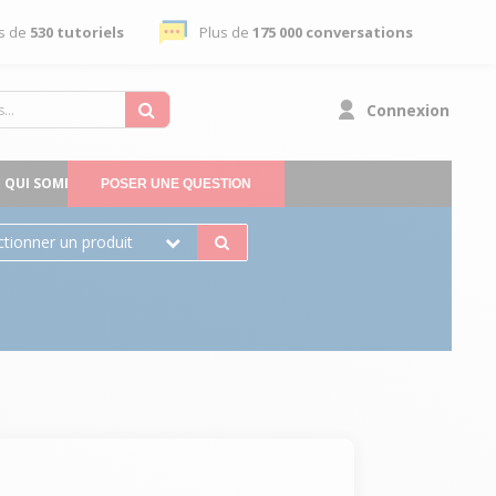
s de
530 tutoriels
Plus de
175 000 conversations
Connexion
QUI SOMMES-NOUS
POSER UNE QUESTION
ctionner un produit