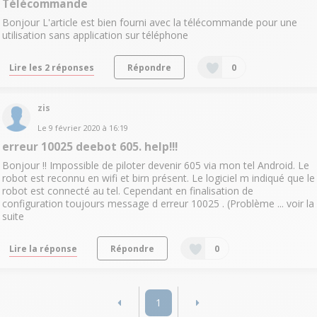
Télécommande
Bonjour L'article est bien fourni avec la télécommande pour une
utilisation sans application sur téléphone
Lire les 2 réponses
Répondre
0
zis
Le
9 février 2020
à
16:19
erreur 10025 deebot 605. help!!!
Bonjour !! Impossible de piloter devenir 605 via mon tel Android. Le
robot est reconnu en wifi et birn présent. Le logiciel m indiqué que le
robot est connecté au tel. Cependant en finalisation de
configuration toujours message d erreur 10025 . (Problème ...
voir la
suite
Lire la réponse
Répondre
0
1