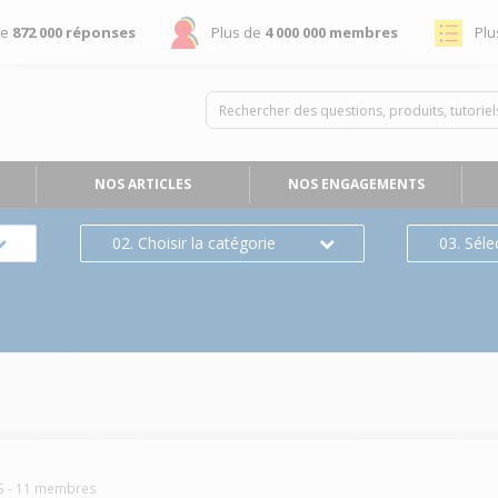
de
872 000 réponses
Plus de
4 000 000 membres
Plu
NOS ARTICLES
NOS ENGAGEMENTS
02. Choisir la catégorie
03. Séle
S
-
11
membres