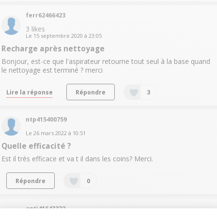
ferr62466423
3
likes
Le
15 septembre 2020
à
23:05
Recharge après nettoyage
Bonjour, est-ce que l'aspirateur retourne tout seul à la base quand
le nettoyage est terminé ? merci
Lire la réponse
Répondre
3
ntp415400759
Le
26 mars 2022
à
10:51
Quelle efficacité ?
Est il très efficace et va t il dans les coins? Merci.
Répondre
0
anti41643322