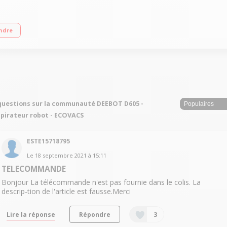
e 110 minutes Rechargement automatique
ndre
questions sur la communauté DEEBOT D605 -
pirateur robot - ECOVACS
ESTE15718795
Le
18 septembre 2021
à
15:11
TELECOMMANDE
Bonjour La télécommande n'est pas fournie dans le colis. La
descrip-tion de l'article est fausse.Merci
Lire la réponse
Répondre
3