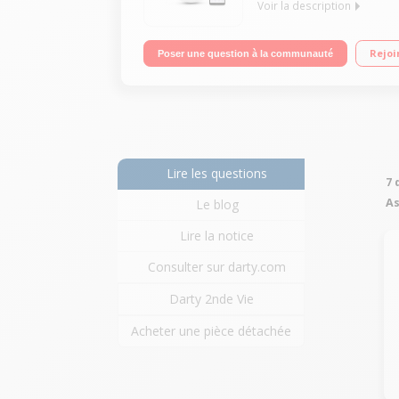
Voir la description
Autonome et intelligent Programmable Autonomi
Rejoi
Poser une question à la communauté
Lire les questions
7 
As
Le blog
Lire la notice
Consulter sur darty.com
Darty 2nde Vie
Acheter une pièce détachée