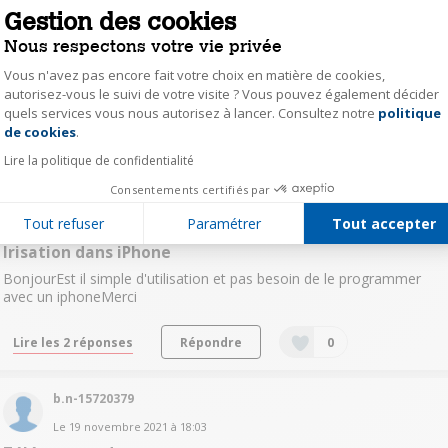
0
like
Gestion des cookies
Le
9 mars 2022
à
15:34
Nous respectons votre vie privée
Consommables
Vous n'avez pas encore fait votre choix en matière de cookies,
Bonjour, y-a-t-il des consommables spécifiques pour ce modèle? si
autorisez-vous le suivi de votre visite ? Vous pouvez également décider
oui quels sont-ils et où sont ils disponibles? Merci
quels services vous nous autorisez à lancer. Consultez notre
politique
Axeptio consent
de cookies
.
Lire la réponse
Répondre
0
Lire la politique de confidentialité
Consentements certifiés par
boin15284540
Tout refuser
Paramétrer
Tout accepter
Le
18 janvier 2022
à
13:38
Irisation dans iPhone
BonjourEst il simple d'utilisation et pas besoin de le programmer
avec un iphoneMerci
Lire les 2 réponses
Répondre
0
b.n-15720379
Le
19 novembre 2021
à
18:03