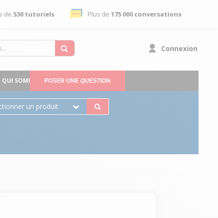
s de
530 tutoriels
Plus de
175 000 conversations
Connexion
QUI SOMMES-NOUS
POSER UNE QUESTION
ctionner un produit