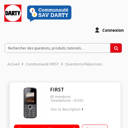
Connexion
Accueil
Communauté FIRST
Questions/Réponses
FIRST
65
membres
Smartphone
ECHO
Voir la description
Ecran 1,77" 65 000 couleurs Double SIM Appareil photo 0,08
mégapixel Bluetooth - Radio FM