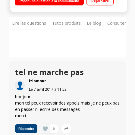
Rejoindre
Poser une question à la communauté
Lire les questions
Tutos produits
Le blog
Consulter sur
tel ne marche pas
iziamour
Le
7 avril 2017
à
11:53
bonjour
mon tel peux recevoir des appels mais je ne peux pas
en passer ni ecrire des messages
merci
0
Répondre