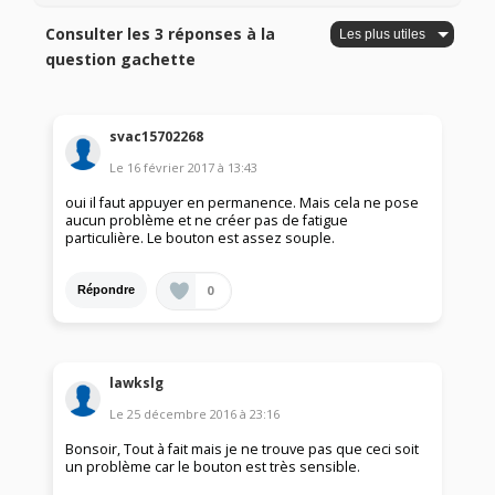
Consulter les 3 réponses à la
question gachette
svac15702268
Le
16 février 2017
à
13:43
oui il faut appuyer en permanence. Mais cela ne pose
aucun problème et ne créer pas de fatigue
particulière. Le bouton est assez souple.
0
Répondre
lawkslg
Le
25 décembre 2016
à
23:16
Bonsoir, Tout à fait mais je ne trouve pas que ceci soit
un problème car le bouton est très sensible.