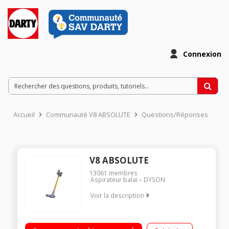
Connexion
Accueil
Communauté V8 ABSOLUTE
Questions/Réponses
V8 ABSOLUTE
13061
membres
Aspirateur balai
DYSON
Voir la description
Fonctions : Sols, surfaces et plafonds Autonomie : jusqu'à 40
minutes - Puissance d'aspiration : jusqu'à 115 Airwatts