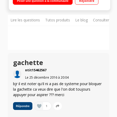
Rejoindre
Poser une question à la communauté
Capacité du réservoir : 0,54 L Mini brosse motorisée auto-
démêlante incluse
Lire les questions
Tutos produits
Le blog
Consulter sur
gachette
ntit15462567
Le
25 décembre 2016
à
20:04
bjr il est noter qu'il ni a pas de systeme pour bloquer
la gachette ca veux dire que l'on doit toujours
appuyer pour aspirer ??? merci
1
Répondre