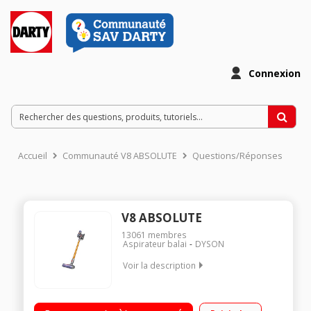
Connexion
Accueil
Communauté V8 ABSOLUTE
Questions/Réponses
V8 ABSOLUTE
13061
membres
Aspirateur balai
DYSON
Voir la description
Fonctions : Sols, surfaces et plafonds Autonomie : jusqu'à 40
minutes - Puissance d'aspiration : jusqu'à 115 Airwatts