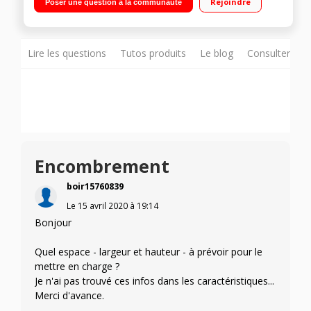
Rejoindre
Poser une question à la communauté
Capacité du réservoir : 0,54 L Mini brosse motorisée auto-
démêlante incluse
Lire les questions
Tutos produits
Le blog
Consulter sur
Encombrement
boir15760839
Le
15 avril 2020
à
19:14
Bonjour
Quel espace - largeur et hauteur - à prévoir pour le
mettre en charge ?
Je n'ai pas trouvé ces infos dans les caractéristiques...
Merci d'avance.