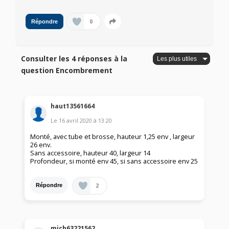
0
Répondre
Consulter les 4 réponses à la
question Encombrement
haut13561664
Le
16 avril 2020
à
13:20
Monté, avec tube et brosse, hauteur 1,25 env , largeur
26 env.
Sans accessoire, hauteur 40, largeur 14
Profondeur, si monté env 45, si sans accessoire env 25
2
Répondre
mich63221562