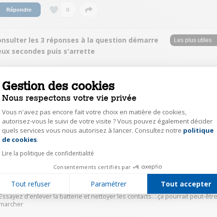
0
Répondre
onsulter les 3 réponses à la question démarre
eux secondes puis s'arrette
usrobotics
Gestion des cookies
Le
21 novembre 2021
à
03:09
Nous respectons votre vie privée
BonjoursSi votre moteur ne fonctionne pas par saccade mais s arrête net c
est signe que votre batterie est HS il faudra voir pour la changerContacter
Vous n'avez pas encore fait votre choix en matière de cookies,
le sav Dyson pour en commander une. Nouvelle.Salutation
autorisez-vous le suivi de votre visite ? Vous pouvez également décider
quels services vous nous autorisez à lancer. Consultez notre
politique
Axeptio consent
de cookies
.
0
Répondre
Lire la politique de confidentialité
Consentements certifiés par
lise52131332
Le
20 novembre 2021
à
19:25
Tout refuser
Paramétrer
Tout accepter
Essayez d'enlever la batterie et nettoyer les contacts....ça pourrait peut-êtr
marcher