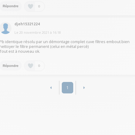
0
Répondre
djeh15321224
Le
20 novembre 2021
à
16:18
Pb identique résolu par un démontage complet cuve filtres embout.bien
nettoyer le filtre permanent (celui en métal percé)
Tout est à nouveau ok.
0
Répondre
1