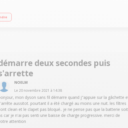
nologie 2 Tier Radial™- Moteur numérique V6 Capacité réservoir 400 ml - 2 m
ndre
démarre deux secondes puis
s'arrette
NOELM
Le
20 novembre 2021
à
14:38
bonjour, mon dyson sans fil démarre quand j"appuie sur la gâchette e
s'arrête aussitot. pourtant il a été chargé au moins une nuit. les filtres
sont clean et le clapet pas bloqué.. je ne pense pas que la batterie soit
hs car je n'ai pas senti une baisse de charge progressive. merci de
votre attention