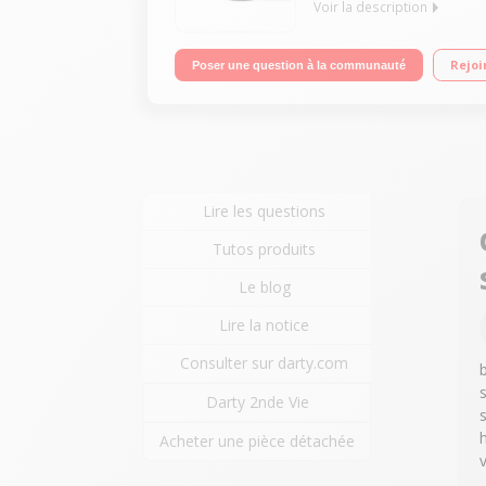
Voir la description
Puissance 21,6 Volts - Autonomie 20 minutes Tech
Rejoi
Poser une question à la communauté
hygiénique et rapide
Lire les questions
Tutos produits
Le blog
Lire la notice
Consulter sur darty.com
Darty 2nde Vie
Acheter une pièce détachée