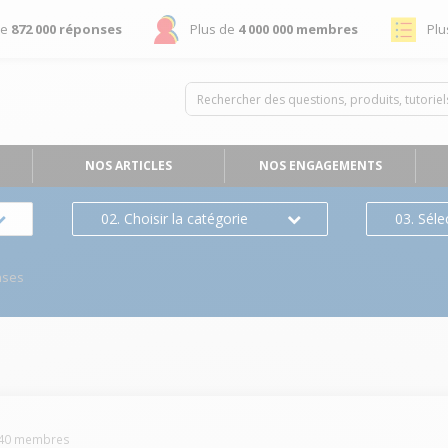
de
872 000 réponses
Plus de
4 000 000 membres
Plu
NOS ARTICLES
NOS ENGAGEMENTS
02. Choisir la catégorie
03. Séle
nses
40
membres