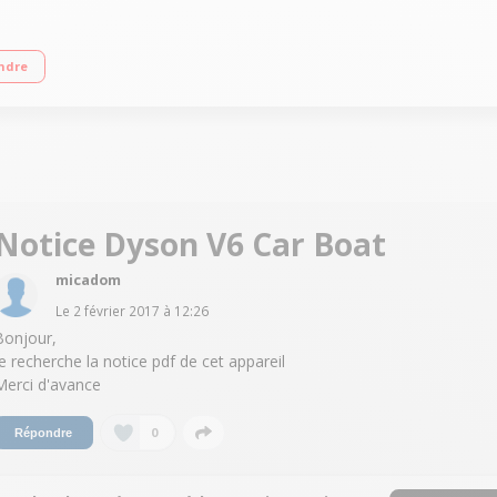
nologie 2 Tier RadialT- Moteur numérique V6 Capacité réservoir 400 ml - 2 mo
ndre
Notice Dyson V6 Car Boat
micadom
Le
2 février 2017
à
12:26
Bonjour,
Je recherche la notice pdf de cet appareil
Merci d'avance
0
Répondre