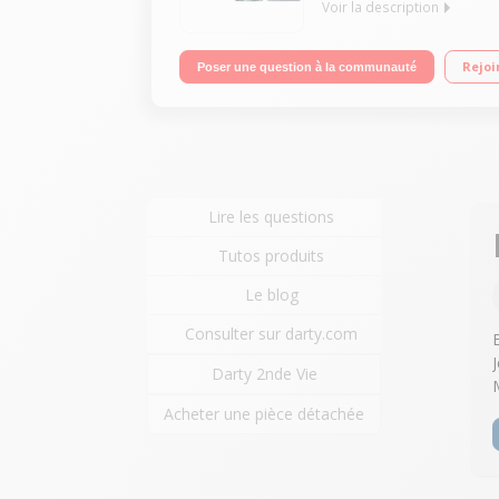
Voir la description
Puissance 21,6 Volts - Autonomie 20 minutes Tech
Rejoi
Poser une question à la communauté
complet pour le nettoyage de la voiture et bateau
Lire les questions
Tutos produits
Le blog
Consulter sur darty.com
Darty 2nde Vie
Acheter une pièce détachée