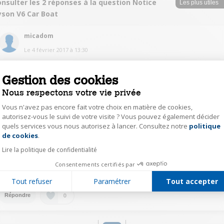
nsulter les 2 réponses à la question Notice
yson V6 Car Boat
micadom
Le
4 février 2017
à
13:30
Merci pour votre proposition, mais j'ai trouvé la notice pdf du Dyson sur le
site marchand. Bonne journée Cordialement
Gestion des cookies
Nous respectons votre vie privée
0
Répondre
Vous n'avez pas encore fait votre choix en matière de cookies,
autorisez-vous le suivi de votre visite ? Vous pouvez également décider
quels services vous nous autorisez à lancer. Consultez notre
politique
conr43355352
Axeptio consent
de cookies
.
Le
2 février 2017
à
21:04
Lire la politique de confidentialité
Bonsoir Oui j'ai la notice d'utilisation jointe à l'appareil lors de mon achat. Je
veux bien faire des photocopies et vous le scanner. Merci de me dire à
Consentements certifiés par
quelle adresse.
Tout refuser
Paramétrer
Tout accepter
0
Répondre