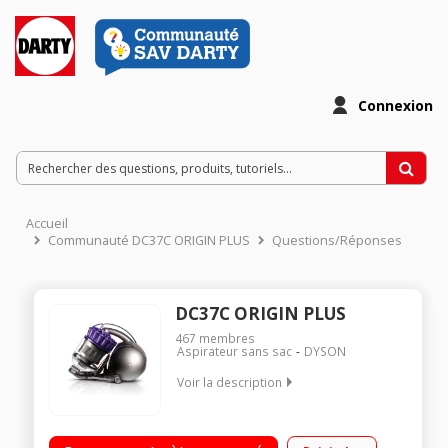
Connexion
Accueil
Communauté DC37C ORIGIN PLUS
Questions/Réponses
DC37C ORIGIN PLUS
467
membres
Aspirateur sans sac
DYSON
Voir la description
Efficacité aspiration sols durs : A - Tapis / moquettes : D
Classe d'efficacité énergétique : A Niveau sonore : 84 dB(A) -