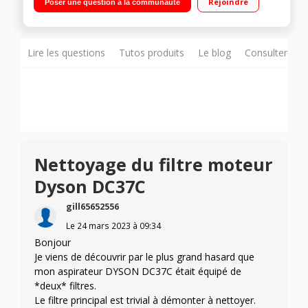
Rejoindre
Poser une question à la communauté
Qualité de filtration : A Brosse double position - Brosse sol
dur articulé pivote 180°
Lire les questions
Tutos produits
Le blog
Consulter sur
Nettoyage du filtre moteur
Dyson DC37C
gill65652556
Le
24 mars 2023
à
09:34
Bonjour
Je viens de découvrir par le plus grand hasard que
mon aspirateur DYSON DC37C était équipé de
*deux* filtres.
Le filtre principal est trivial à démonter à nettoyer.