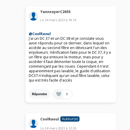
YannsoyerC2655
Le
24 mars 2023
à
18:16
@CoolRaoul
J'ai un DC 37 et un DC 38 et je constate vous
avoir répondu pour ce dernier, dans lequel on
accède au second filtre en dévissant l'un des
enjoliveurs. Vérification faite pour le DC 37, il y a
un filtre qui entoure le moteur, mais pour y
accèder il faut démonter toute la coque, en
commençant par les roues. Cependant il n'est
apparemment pas lavable, le guide d'utilisation
DC37 n'indiquant qu'un seul filtre lavable, celui
qui est très facile d'accès
0
Répondre
Auteur(e)
CoolRaoul
Le
24 mars 2023
à
12:26