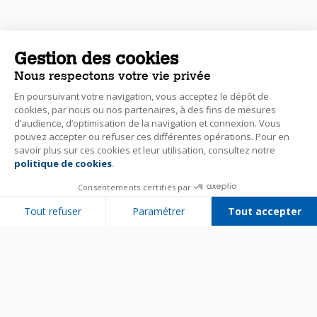
Gestion des cookies
Nous respectons votre vie privée
En poursuivant votre navigation, vous acceptez le dépôt de
cookies, par nous ou nos partenaires, à des fins de mesures
d’audience, d’optimisation de la navigation et connexion. Vous
pouvez accepter ou refuser ces différentes opérations. Pour en
savoir plus sur ces cookies et leur utilisation, consultez notre
politique de cookies
.
Consentements certifiés par
Tout refuser
Paramétrer
Tout accepter
Plateforme de Gestion du Consentement : Personnalisez vos Options
Axeptio consent
Notre plateforme vous permet d'adapter et de gérer vos paramètres de 