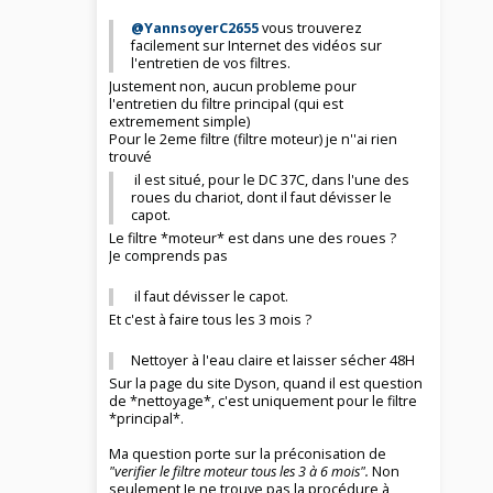
@YannsoyerC2655
vous trouverez
facilement sur Internet des vidéos sur
l'entretien de vos filtres.
Justement non, aucun probleme pour
l'entretien du filtre principal (qui est
extremement simple)
Pour le 2eme filtre (filtre moteur) je n''ai rien
trouvé
il est situé, pour le DC 37C, dans l'une des
roues du chariot, dont il faut dévisser le
capot.
Le filtre *moteur* est dans une des roues ?
Je comprends pas
il faut dévisser le capot.
Et c'est à faire tous les 3 mois ?
Nettoyer à l'eau claire et laisser sécher 48H
Sur la page du site Dyson, quand il est question
de *nettoyage*, c'est uniquement pour le filtre
*principal*.
Ma question porte sur la préconisation de
"verifier le filtre moteur tous les 3 à 6 mois".
Non
seulement Je ne trouve pas la procédure à