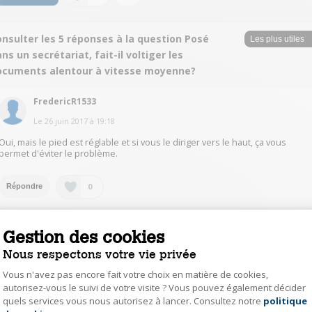
nsulter les 5 réponses à la question Posé
ns un secrétariat, fait-il voltiger les
ocuments alentour à vitesse moyenne?
FredericR1533
Le
26 juin 2017
à
19:18
Oui, mais le pied est réglable et si vous le diriger vers le haut, ça vous
permet d'éviter le problème.
0
Répondre
tcha21141553
Gestion des cookies
Le
24 juin 2017
à
18:46
Nous respectons votre vie privée
Je n'ai jamais rencontré ce type de problème, le seul défaut de cet appareil
Vous n'avez pas encore fait votre choix en matière de cookies,
reste son prix. l'inclinaison et la rotation permettent un bon réglage du flux
autorisez-vous le suivi de votre visite ? Vous pouvez également décider
quels services vous nous autorisez à lancer. Consultez notre
politique
Axeptio consent