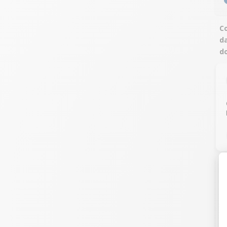
Co
da
d