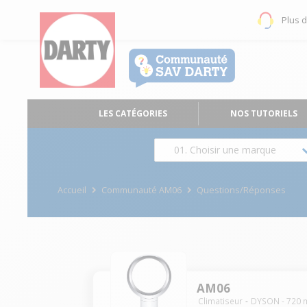
Plus 
LES CATÉGORIES
NOS TUTORIELS
01. Choisir une marque
Accueil
Communauté AM06
Questions/Réponses
AM06
Climatiseur
DYSON
-
720
m