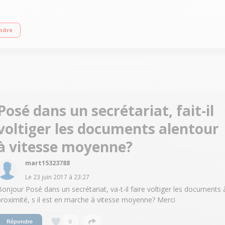
 Air Multiplier Inclinable et oscillant Programmateur - Télécommande
ndre
Posé dans un secrétariat, fait-il
voltiger les documents alentour
à vitesse moyenne?
mart15323788
Le
23 juin 2017
à
23:27
Bonjour Posé dans un secrétariat, va-t-il faire voltiger les documents 
proximité, s il est en marche à vitesse moyenne? Merci
0
Répondre