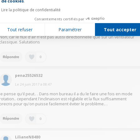
0
de cookies
.
Répondre
Lire la politique de confidentialité
ClaudeK5559
Consentements certifiés par
Le
24 juin 2017
à
12:02
Tout refuser
Paramétrer
Tout accepter
Non, car le flux d'air n'est pas aussi directionnelle que sur un ventilateur
classique. Salutations
0
Répondre
pena25526532
Le
24 juin 2017
à
08:47
Je pense qu'il peut.. . Dans mon bureau il a du le faire une fois en mode
rotation.. cependant l'inclinaison est réglable et la flux suffisamment
precris pour qu'on puisse facilement éviter le problème.. .
0
Répondre
LilianeN8480