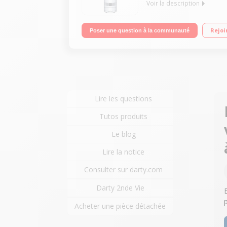
Voir la description
Ventilateur de table 30 cm sans pales Technologie
Rejoi
Poser une question à la communauté
Lire les questions
Tutos produits
Le blog
Lire la notice
Consulter sur darty.com
Darty 2nde Vie
Acheter une pièce détachée