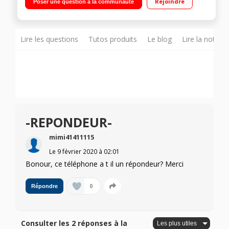
Rejoindre
Poser une question à la communauté
Lire les questions
Tutos produits
Le blog
Lire la notice
-REPONDEUR-
mimi41411115
Le
9 février 2020
à
02:01
Bonour, ce téléphone a t il un répondeur? Merci
0
Répondre
Consulter les 2 réponses à la