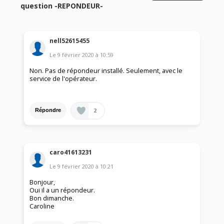
question -REPONDEUR-
nell52615455
Le
9 février 2020
à
10:59
Non. Pas de répondeur installé. Seulement, avec le
service de l'opérateur.
2
Répondre
caro41613231
Le
9 février 2020
à
10:21
Bonjour,
Oui il a un répondeur.
Bon dimanche.
Caroline