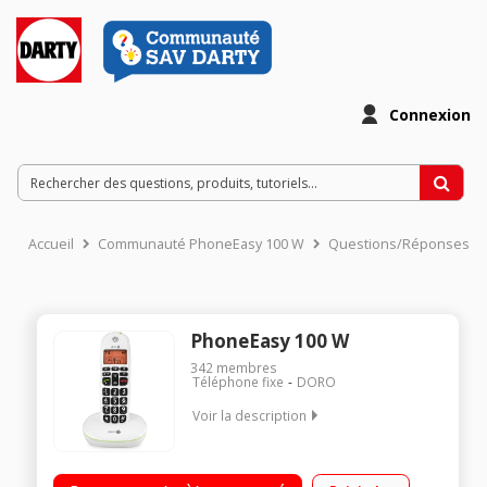
Connexion
Accueil
Communauté PhoneEasy 100 W
Questions/Réponses
PhoneEasy 100 W
342
membres
Téléphone fixe
DORO
Voir la description
Sonnerie amplifiée Compatibilité appareils auditifs Indicateur
visuel de sonnerie Son clair et puissant