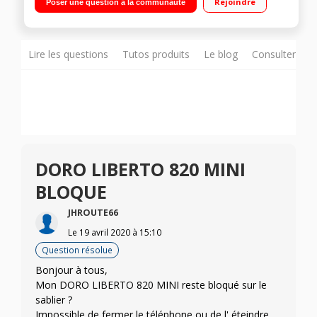
Rejoindre
Poser une question à la communauté
GHz - 4Go de mémoire Photo 5 mégapixels - Vidéo HD 720p
Lire les questions
Tutos produits
Le blog
Consulter sur
DORO LIBERTO 820 MINI
BLOQUE
JHROUTE66
Le
19 avril 2020
à
15:10
Question résolue
Bonjour à tous,
Mon DORO LIBERTO 820 MINI reste bloqué sur le
sablier ?
Impossible de fermer le téléphone ou de l' éteindre.