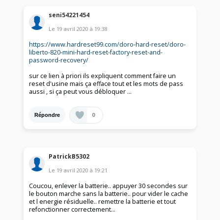
seni54221454
Le
19 avril 2020
à
19:38
https://www.hardreset99.com/doro-hard-reset/doro-
liberto-820-mini-hard-reset-factory-reset-and-
password-recovery/
sur ce lien à priori ils expliquent comment faire un
reset d'usine mais ça efface tout et les mots de pass
aussi , si ça peut vous débloquer ...
0
Répondre
PatrickB5302
Le
19 avril 2020
à
19:21
Coucou, enlever la batterie.. appuyer 30 secondes sur
le bouton marche sans la batterie.. pour vider le cache
et l energie résiduelle.. remettre la batterie et tout
refonctionner correctement...