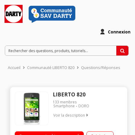
Connexion
Accueil
Communauté LIBERTO 820
Questions/Réponses
LIBERTO 820
133
membres
Smartphone
DORO
Voir la description
Mobile sous OS Android 4.4 - KitKat - 3G+ - Senior Ecran tactile
de 4" (10,2 cm) - 480 x 800 pixels Processeur double-cour 1,3