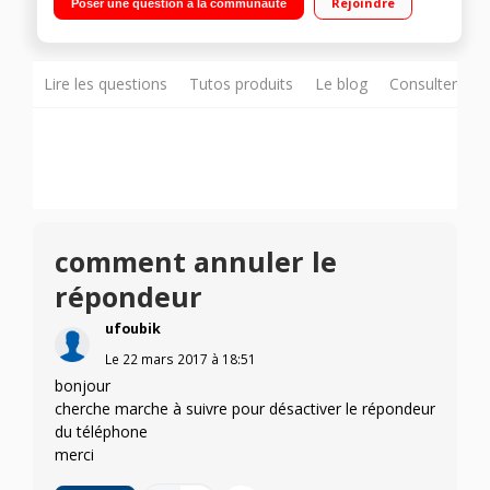
Rejoindre
Poser une question à la communauté
sans fil
Lire les questions
Tutos produits
Le blog
Consulter sur
comment annuler le
répondeur
ufoubik
Le
22 mars 2017
à
18:51
bonjour
cherche marche à suivre pour désactiver le répondeur
du téléphone
merci