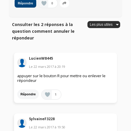
0
Répondre
Consulter les 2 réponses à la
question comment annuler le
répondeur
LucienW8445
Le
22 mars 2017
à
20:19
appuyer sur le bouton R pour mettre ou enlever le
répondeur
1
Répondre
SylvaineF3228
Le
22 mars 2017
à
19:50