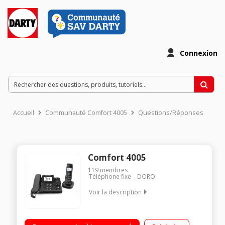
Connexion
Accueil
Communauté Comfort 4005
Questions/Réponses
Comfort 4005
119
membres
Téléphone fixe
DORO
Voir la description
Avec répondeur Avec mains libres Ecran alphanumérique
retro-éclairé Base filaire avec un combiné supplémentaire