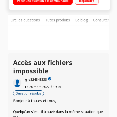
Rejoindre
Poser une question à la communauté
sonore Touche d'assistance pour prévenir les proches si
vous avez besoin d'aide 4G
Lire les questions
Tutos produits
Le blog
Consulter sur
Accès aux fichiers
impossible
glv324343333
Le
20 mars 2022
à
19:25
Question résolue
Bonjour à toutes et tous,
Quelqu'un s'est -il trouvé dans la même situation que