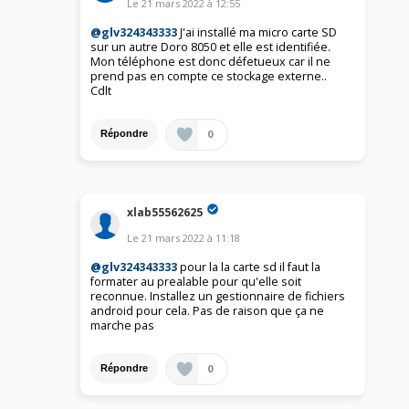
Le
21 mars 2022
à
12:55
@glv324343333
J'ai installé ma micro carte SD
sur un autre Doro 8050 et elle est identifiée.
Mon téléphone est donc défetueux car il ne
prend pas en compte ce stockage externe..
Cdlt
0
Répondre
xlab55562625
Le
21 mars 2022
à
11:18
@glv324343333
pour la la carte sd il faut la
formater au prealable pour qu'elle soit
reconnue. Installez un gestionnaire de fichiers
android pour cela. Pas de raison que ça ne
marche pas
0
Répondre