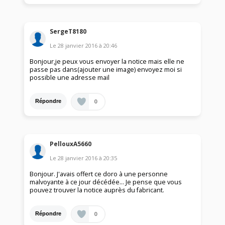
SergeT8180
Le
28 janvier 2016
à
20:46
Bonjour,je peux vous envoyer la notice mais elle ne
passe pas dans(ajouter une image) envoyez moi si
possible une adresse mail
0
Répondre
PellouxA5660
Le
28 janvier 2016
à
20:35
Bonjour. J'avais offert ce doro à une personne
malvoyante à ce jour décédée... Je pense que vous
pouvez trouver la notice auprès du fabricant.
0
Répondre