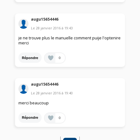
augu15654446
Le
28 janvier 2016
à
19:43
je ne trouve plus le manuelle comment puije l'optenire
merci
0
Répondre
augu15654446
Le
28 janvier 2016
à
19:40
merci beaucoup
0
Répondre