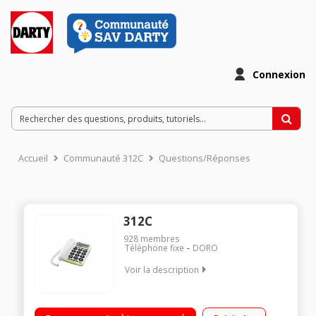
Connexion
Accueil
Communauté 312C
Questions/Réponses
312C
928
membres
Téléphone fixe
DORO
Voir la description
Sans répondeur Avec mains libres Ecran LCD Fonction main-
libre