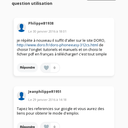
question utilisation
PhilippeB1938
Le
30 janvier 2016
à
18:01
je répète à nouveau il suffit d'aller sur le site DORO,
http://www.doro.fr/doro-phoneeasy-312cs.html
de
choisir l'onglet :tutoriels et manuels et on choisi le
fichier pdf en français à télécharger! c'est tout simple
0
Répondre
JeanphilippeR1951
Le
29 janvier 2016
à
14:18
Tapez les references sur google et vous aurez des
liens pour obtenir le mode d'emploi.
0
Répondre