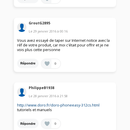
GroutG2895
Le
29 janvier 2016
à
00:16
Vous avez essayé de taper sur Internet notice avec la
réf de votre produit, car moi c'était pour offrir et je ne
vois plus cette personne
0
Répondre
PhilippeB1938
Le
28 janvier 2016
à
21:58
http://www.doro.fr/doro-phoneeasy-312cs.html
tutoriels et manuels
0
Répondre