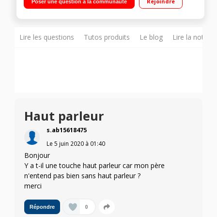
Rejoindre
Poser une question à la communauté
Lire les questions
Tutos produits
Le blog
Lire la notice
Haut parleur
s.ab15618475
Le
5 juin 2020
à
01:40
Bonjour
Y a t-il une touche haut parleur car mon père
n'entend pas bien sans haut parleur ?
merci
0
Répondre