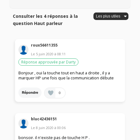
Consulter les 4 réponses à la
question Haut parleur
roux56611355
Le
5 juin 2020
à
08:11
Réponse approuvée par Darty
Bonjour , oui la touche tout en haut a droite , il y a
marquer HP une fois que la communication débute
0
Répondre
bluc42436151
Le
8 juin 2020
à
00:06
bonsoir. il n'existe pas de touche H P .