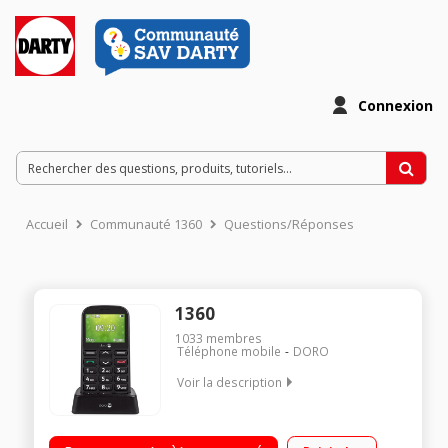
Connexion
Accueil
Communauté 1360
Questions/Réponses
1360
1033
membres
Téléphone mobile
DORO
Voir la description
"Ecran 2.4"" - 240x320 pixels Slot micro SD Bluetooth - Radio
FM Double SIM"