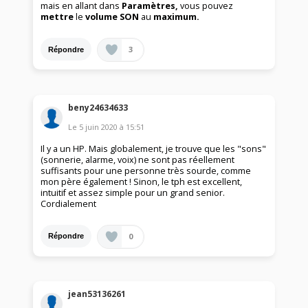
mais en allant dans
Paramètres,
vous pouvez
mettre
le
volume SON
au
maximum.
3
Répondre
beny24634633
Le
5 juin 2020
à
15:51
Il y a un HP. Mais globalement, je trouve que les "sons"
(sonnerie, alarme, voix) ne sont pas réellement
suffisants pour une personne très sourde, comme
mon père également ! Sinon, le tph est excellent,
intuitif et assez simple pour un grand senior.
Cordialement
0
Répondre
jean53136261