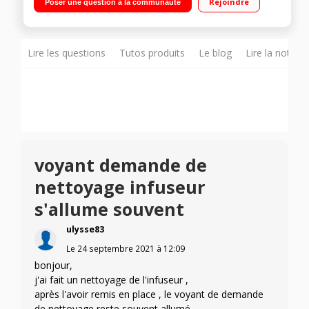
Rejoindre
Poser une question à la communauté
en même temps Buse vapeur - Repose-tasses
Lire les questions
Tutos produits
Le blog
Lire la notice
voyant demande de
nettoyage infuseur
s'allume souvent
ulysse83
Le
24 septembre 2021
à
12:09
bonjour,
j'ai fait un nettoyage de l'infuseur ,
après l'avoir remis en place , le voyant de demande
de nettoyage reste souvent allumé