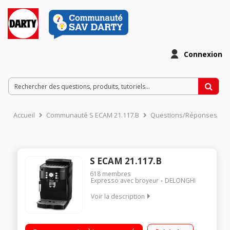
Connexion
Accueil
Communauté S ECAM 21.117.B
Questions/Réponses
S ECAM 21.117.B
618
membres
Expresso avec broyeur
DELONGHI
Voir la description
Pression 15 bar - Café en grains ou moulu réservoir à grains
de 250g et réservoir à eau de 1,8L Préparation de 2 espressi