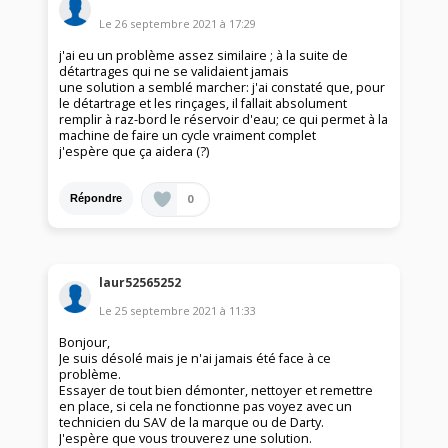
Le
26 septembre 2021
à
17:29
j'ai eu un problème assez similaire ; à la suite de
détartrages qui ne se validaient jamais
une solution a semblé marcher: j'ai constaté que, pour
le détartrage et les rinçages, il fallait absolument
remplir à raz-bord le réservoir d'eau; ce qui permet à la
machine de faire un cycle vraiment complet
j'espère que ça aidera (?)
0
Répondre
laur52565252
Le
25 septembre 2021
à
11:33
Bonjour,
Je suis désolé mais je n'ai jamais été face à ce
problème.
Essayer de tout bien démonter, nettoyer et remettre
en place, si cela ne fonctionne pas voyez avec un
technicien du SAV de la marque ou de Darty.
J'espère que vous trouverez une solution.