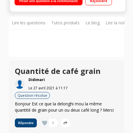
Rejoindre
Poser une question à la communauté
en même temps Buse vapeur - Repose-tasses
Lire les questions
Tutos produits
Le blog
Lire la notice
Quantité de café grain
Didimari
Le
27 avril 2021
à
11:17
Question résolue
Bonjour Est ce que la delonghi mou la même
quantité de grain pour un ou deux café long ? Merci
1
Répondre