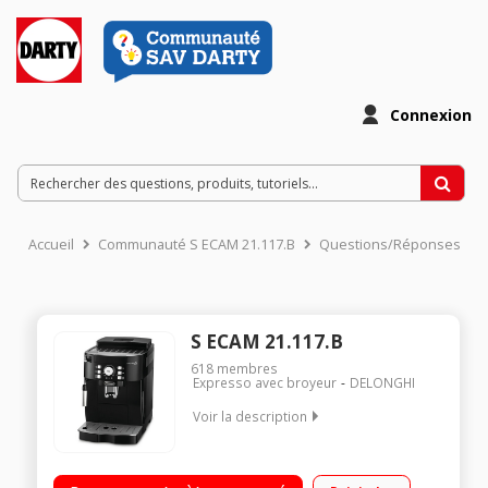
Connexion
Accueil
Communauté S ECAM 21.117.B
Questions/Réponses
S ECAM 21.117.B
618
membres
Expresso avec broyeur
DELONGHI
Voir la description
Pression 15 bar - Café en grains ou moulu réservoir à grains
de 250g et réservoir à eau de 1,8L Préparation de 2 espressi