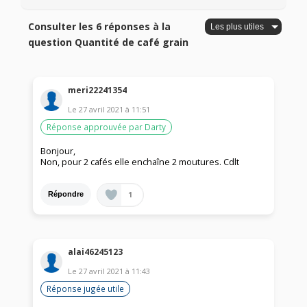
Consulter les 6 réponses à la
question Quantité de café grain
meri22241354
Le
27 avril 2021
à
11:51
Réponse approuvée par Darty
Bonjour,
Non, pour 2 cafés elle enchaîne 2 moutures. Cdlt
1
Répondre
alai46245123
Le
27 avril 2021
à
11:43
Réponse jugée utile