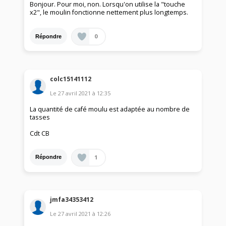
Bonjour. Pour moi, non. Lorsqu'on utilise la "touche
x2", le moulin fonctionne nettement plus longtemps.
0
Répondre
colc15141112
Le
27 avril 2021
à
12:35
La quantité de café moulu est adaptée au nombre de
tasses
Cdt CB
1
Répondre
jmfa34353412
Le
27 avril 2021
à
12:26