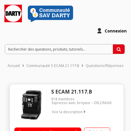
Connexion
Accueil
Communauté S ECAM 21.117.B
Questions/Réponses
S ECAM 21.117.B
618
membres
Expresso avec broyeur
DELONGHI
Voir la description
Pression 15 bar - Café en grains ou moulu réservoir à grains
de 250g et réservoir à eau de 1,8L Préparation de 2 espressi