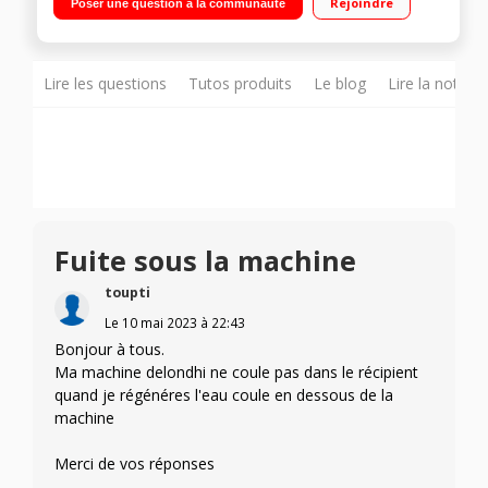
Rejoindre
Poser une question à la communauté
en même temps Buse vapeur - Repose-tasses
Lire les questions
Tutos produits
Le blog
Lire la notice
Fuite sous la machine
toupti
Le
10 mai 2023
à
22:43
Bonjour à tous.
Ma machine delondhi ne coule pas dans le récipient
quand je régénéres l'eau coule en dessous de la
machine
Merci de vos réponses