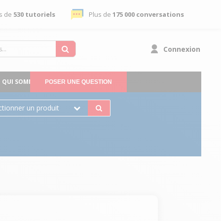
s de
530 tutoriels
Plus de
175 000 conversations
Connexion
QUI SOMMES-NOUS
POSER UNE QUESTION
ctionner un produit