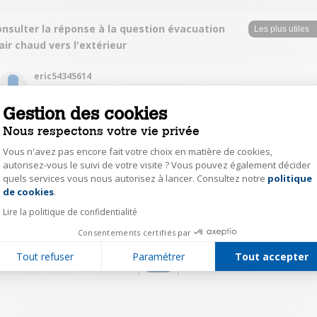
nsulter la réponse à la question évacuation
air chaud vers l'extérieur
eric54345614
Le
5 juin 2020
à
10:08
Gestion des cookies
Bonjour, le tuyau fourni s'étend jusqu'à 1m50 environ. Si vous avez besoin
de plus, il suffit d'acheter un flexible de 150mm de diamètre à la longueur
Nous respectons votre vie privée
souhaitée. Les éléments de raccordement de chaque côté peuvent se
Vous n'avez pas encore fait votre choix en matière de cookies,
retirer du tuyau d'origine pour se remonter sur le nouveau. C'est ce que j'a
fait avec un flexible de 3 mètres, passé dans un kit fenêtre pour
autorisez-vous le suivi de votre visite ? Vous pouvez également décider
l'évacuation d'air chaud, et ça marche très bien.
quels services vous nous autorisez à lancer. Consultez notre
politique
Axeptio consent
de cookies
.
4
Répondre
Lire la politique de confidentialité
Consentements certifiés par
Tout refuser
Paramétrer
Tout accepter
1