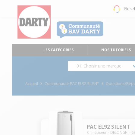
Plus 
LES CATÉGORIES
NOS TUTORIELS
01. Choisir une marque
Accueil
Communauté PAC EL92 SILENT
Questions/Rép
PAC EL92 SILENT
Climatiseur
DELONGHI
-
6