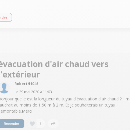
echnologie SILENT Niveau sonore 62 dB Programmable 24 h
ndre
évacuation d'air chaud vers
l'extérieur
RobertH1046
Le
29 mai 2020
à
11:03
Bonjour quelle est la longueur du tuyau d'évacuation d'air chaud ? il m
faudrait au moins de 1,50 m à 2 m. Et je souhaiterais un tuyau
démontable.Merci
8
Répondre