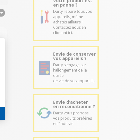
Votre produit est
en panne ?
Darty répare tous vos
appareils, même
achetés ailleurs !
Contactez nous en
cliquant ici.
Envie de conserver
vos appareils ?
Darty s'engage sur
i
l'allongement de la
durée
de vie de vos appareils
Envie d’acheter
en reconditionné ?
Darty vous propose
vos produits préférés
en 2nde vie