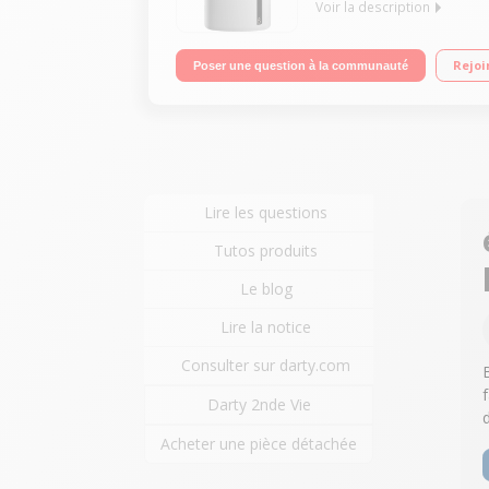
Voir la description
Puissance frigorifique 2500 Watts - 10000 BTU T
Rejoi
Poser une question à la communauté
Lire les questions
Tutos produits
Le blog
Lire la notice
Consulter sur darty.com
Darty 2nde Vie
Acheter une pièce détachée