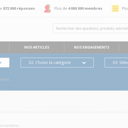
de
872 000 réponses
Plus de
4 000 000 membres
Plu
NOS ARTICLES
NOS ENGAGEMENTS
02. Choisir la catégorie
03. Séle
onses
84
membres