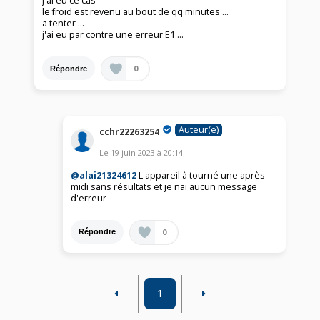
j'ai eu ce cas
le froid est revenu au bout de qq minutes …
a tenter …
j'ai eu par contre une erreur E1 …
0
Répondre
Auteur(e)
cchr22263254
Le
19 juin 2023
à
20:14
@alai21324612
L'appareil à tourné une après
midi sans résultats et je nai aucun message
d'erreur
0
Répondre
1