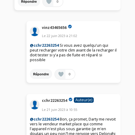
0
Répondre
vinz43465656
Le
22 juin 2023
à
21:02
@cchr22263254
Si vous avez quelqu'un qui
peut recharger votre clim avant de la recharger il
doit tester si y'a pas de fuite et réparé si
possible
0
Répondre
Auteur(e)
cchr22263254
Le
21 juin 2023
à
10:55
@cchr22263254
Bon, ça promet, Darty me revoit
vers le vendeur market place qui comme
l'appareil n'est plus sous garantie (je m'en
doutais un peu non?) me renvoie vers Delonghi