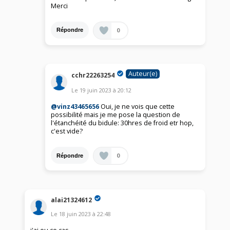
Merci
0
Répondre
Auteur(e)
cchr22263254
Le
19 juin 2023
à
20:12
@vinz43465656
Oui, je ne vois que cette
possibilité mais je me pose la question de
l'étanchéité du bidule: 30hres de froid etr hop,
c'est vide?
0
Répondre
alai21324612
Le
18 juin 2023
à
22:48