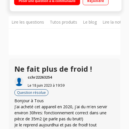
Rejoindre
Poser une question à la communauté
CST - SILENT Niveau sonore 63 db Programmable - Connecté
(IOS, Android)
Lire les questions
Tutos produits
Le blog
Lire la notice
Ne fait plus de froid !
cchr22263254
Le
18 juin 2023
à
19:59
Question résolue
Bonjour à Tous
J'ai acheté cet appareil en 2020, j'ai du m'en servir
environ 30hres: fonctionnement correct dans une
pièce de 35m2 (je parle pas du bruit!)
Je le reprend aujourdhui et pas de froid! tout