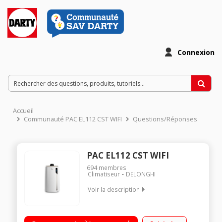
Connexion
Accueil
Communauté PAC EL112 CST WIFI
Questions/Réponses
PAC EL112 CST WIFI
694
membres
Climatiseur
DELONGHI
Voir la description
Puissance frigorifique 2900 Watts - 11 000 Btu/h
Télécommande - Technologies : My Eco RealFeel - Technologie