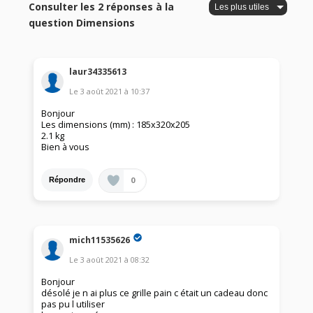
Consulter les 2 réponses à la
question Dimensions
laur34335613
Le
3 août 2021
à
10:37
Bonjour
Les dimensions (mm) : 185x320x205
2.1 kg
Bien à vous
0
Répondre
mich11535626
Le
3 août 2021
à
08:32
Bonjour
désolé je n ai plus ce grille pain c était un cadeau donc
pas pu l utiliser