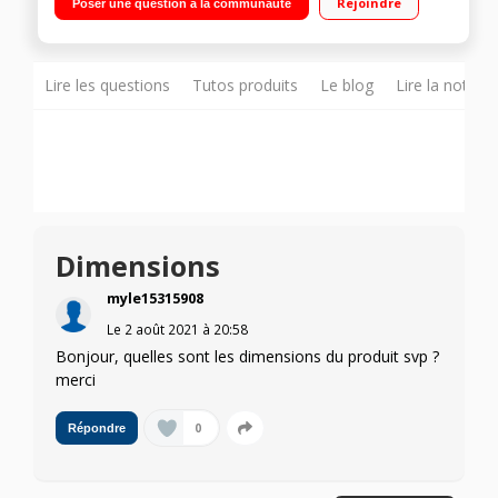
Rejoindre
Poser une question à la communauté
Puissance 900 Watts
Lire les questions
Tutos produits
Le blog
Lire la notice
Dimensions
myle15315908
Le
2 août 2021
à
20:58
Bonjour, quelles sont les dimensions du produit svp ?
merci
0
Répondre