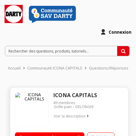
Connexion
Accueil
Communauté ICONA CAPITALS
Questions/Réponses
ICONA CAPITALS
49
membres
Grille-pain
DELONGHI
Voir la description
Toaster 2 fentes 6 niveaux de brunissage 4 fonctions :
Réchauffage, décongélation, bagel unilatéral, annulation