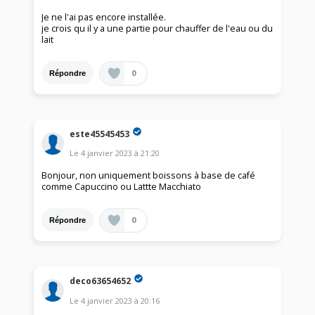
Je ne l'ai pas encore installée.
je crois qu il y a une partie pour chauffer de l'eau ou du
lait
0
Répondre
este45545453
Le
4 janvier 2023
à
21:20
Bonjour, non uniquement boissons à base de café
comme Capuccino ou Lattte Macchiato
0
Répondre
deco63654652
Le
4 janvier 2023
à
20:16