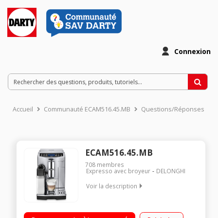
Connexion
Accueil
Communauté ECAM516.45.MB
Questions/Réponses
ECAM516.45.MB
708
membres
Expresso avec broyeur
DELONGHI
Voir la description
Machine à café à grains et moulu - pression 19 bar 13 recettes
dont 8 en accès direct - Lattecrema Hot Carafe à lait