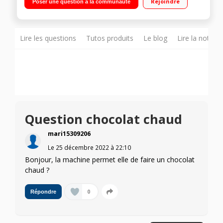
Rejoindre
Poser une question à la communauté
automatique Panneau de commande tactile avec écran LCD
Lire les questions
Tutos produits
Le blog
Lire la notice
Question chocolat chaud
mari15309206
Le
25 décembre 2022
à
22:10
Bonjour, la machine permet elle de faire un chocolat
chaud ?
0
Répondre