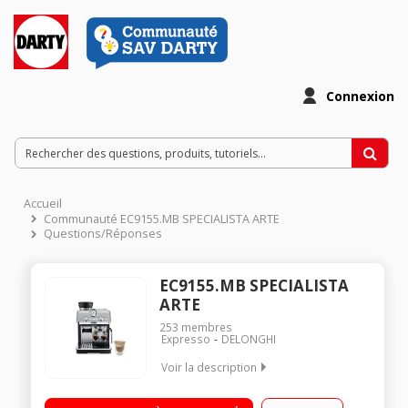
Connexion
Accueil
Communauté EC9155.MB SPECIALISTA ARTE
Questions/Réponses
EC9155.MB SPECIALISTA
ARTE
253
membres
Expresso
DELONGHI
Voir la description
Machine à café à grains - Pression 15 bar 2 recettes pré-
enregistrées : expresso et americano Buse vapeur -