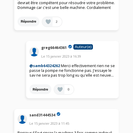
devrait être compétent pour résoudre votre problème.
Dommage car c'est une belle machine. Cordialement
2
Répondre
Auteur(e)
greg66464361
Le
15 janvier 2023
à
16:39
@samb64324262
Merci effectivement rien ne se
passe la pompe ne fonctionne pas. J'essaye le
sav ne sera pas trop long vu qu'elle est neuve…
0
Répondre
sand31444534
Le
15 janvier 2023
à
11:45
Bonjour il faut rincer la machine 3 fois comme indiqué