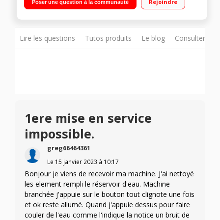
Rejoindre
Poser une question à la communauté
Manomètre Inclus : kit barista complet
Lire les questions
Tutos produits
Le blog
Consulter sur
1ere mise en service
impossible.
greg66464361
Le
15 janvier 2023
à
10:17
Bonjour je viens de recevoir ma machine. J'ai nettoyé
les element rempli le réservoir d'eau. Machine
branchée j'appuie sur le bouton tout clignote une fois
et ok reste allumé. Quand j'appuie dessus pour faire
couler de l'eau comme l'indique la notice un bruit de