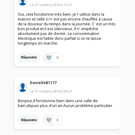
Le
31 octobre 2016
à
12:21
Oui, cela fonctionne très bien. je l' utilise dans la
maison et celle ci n' est pas encore chauffée à cause
de la douceur du temps dans la journée. C' est un très
bon produit et il est silencieux. Il n' empêche
absolument pas de dormir. sa consommation
électrique est faible donc parfait si on le laisse
longtemps en marche.
0
Répondre
DanielleB1177
Le
31 octobre 2016
à
09:21
Bonjour,il fonctionne bien dans une salle de
bain,depuis plus d'un an.Aucun problème particulier
0
Répondre