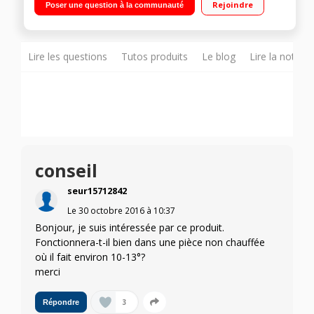
Rejoindre
Poser une question à la communauté
Fonction purificateur et sèche linge 3 niveau d’absorption -
Silencieux avec 39 dB(A)
Lire les questions
Tutos produits
Le blog
Lire la notice
conseil
seur15712842
Le
30 octobre 2016
à
10:37
Bonjour, je suis intéressée par ce produit.
Fonctionnera-t-il bien dans une pièce non chauffée
où il fait environ 10-13°?
merci
3
Répondre