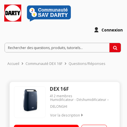
Connexion
Accueil
Communauté DEX 16F
Questions/Réponses
DEX 16F
412
membres
Humidificateur - Déshumidificateur
DELONGHI
Voir la description
Extraction : 16 L/J - Surface couverte : jusqu'à 75 m3 Hygrostat
pour programmer le taux d’humidité Double filtration -