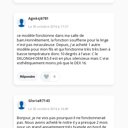
AgnèsJ6781
Le
30 octobre 2016
à
17:37
ce modèle fonctionne dans ma salle de
bain.Honnêtement, la fonction soufflerie pour le linge
n'est pas miraculeuse. Depuis, j'ai acheté 1 autre
modèle pour mon fils et qui fonctionne très très bien à
basse température donc 10 degrés à l'aise: C le
DELONGHI DEM 8.5.Il est en plus silencieux mais C vrai
esthétiquement moins joli que le DEX 16.
0
Répondre
GloriaR7143
Le
30 octobre 2016
à
16:49
Bonjour, je ne vois pas pourquoi il ne fonctionnerait
pas. Nous avons acheté le notre il y a presque 2 mois
pour un grand appartement très humide en bord de