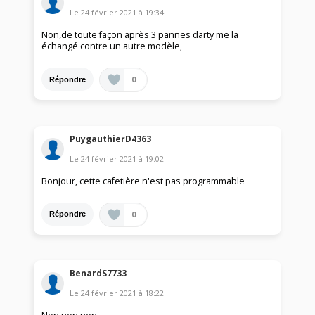
Le
24 février 2021
à
19:34
Non,de toute façon après 3 pannes darty me la
échangé contre un autre modèle,
0
Répondre
PuygauthierD4363
Le
24 février 2021
à
19:02
Bonjour, cette cafetière n'est pas programmable
0
Répondre
BenardS7733
Le
24 février 2021
à
18:22