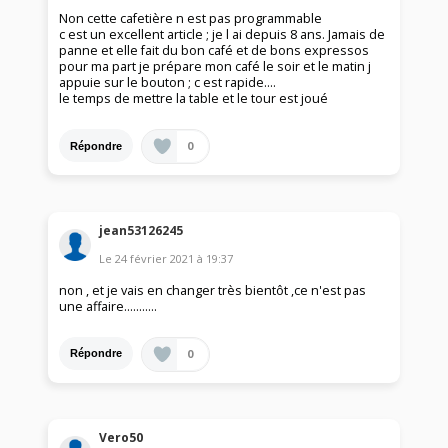
Non cette cafetière n est pas programmable
c est un excellent article ; je l ai depuis 8 ans. Jamais de
panne et elle fait du bon café et de bons expressos
pour ma part je prépare mon café le soir et le matin j
appuie sur le bouton ; c est rapide....
le temps de mettre la table et le tour est joué
0
Répondre
jean53126245
Le
24 février 2021
à
19:37
non , et je vais en changer très bientôt ,ce n'est pas
une affaire...........
0
Répondre
Vero50