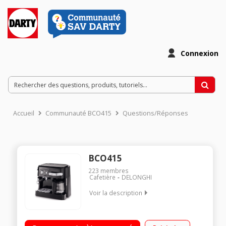
Connexion
Accueil
Communauté BCO415
Questions/Réponses
BCO415
223
membres
Cafetière
DELONGHI
Voir la description
Expresso à pompe 15 bars - Capacité 1 litre Compatible
dosettes E.S.E et café moulu Cafetière 10 à 12 tasses -