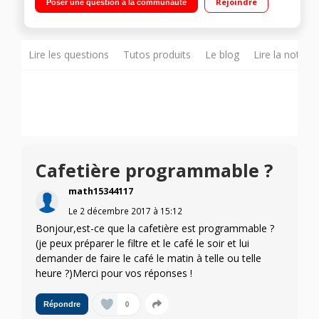
Rejoindre
Poser une question à la communauté
Réservoir d'eau 1.4L Livré avec une boite de 18 dosettes ESE
Lire les questions
Tutos produits
Le blog
Lire la notice
Cafetière programmable ?
math15344117
Le
2 décembre 2017
à
15:12
Bonjour,est-ce que la cafetière est programmable ?
(je peux préparer le filtre et le café le soir et lui
demander de faire le café le matin à telle ou telle
heure ?)Merci pour vos réponses !
0
Répondre