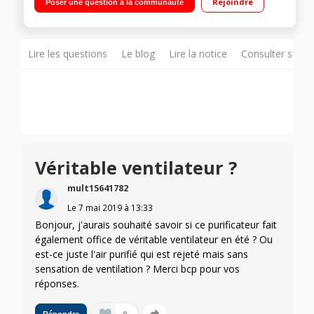
Rejoindre
Poser une question à la communauté
de 33 à 48 dB Indicateur lumineux de la qualité de l'air
Lire les questions
Le blog
Lire la notice
Consulter sur d
Véritable ventilateur ?
mult15641782
Le
7 mai 2019
à
13:33
Bonjour, j'aurais souhaité savoir si ce purificateur fait
également office de véritable ventilateur en été ? Ou
est-ce juste l'air purifié qui est rejeté mais sans
sensation de ventilation ? Merci bcp pour vos
réponses.