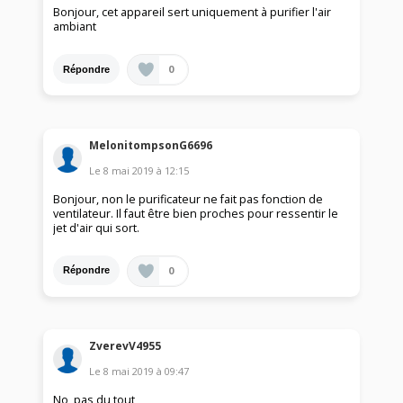
Bonjour, cet appareil sert uniquement à purifier l'air
ambiant
0
Répondre
MelonitompsonG6696
Le
8 mai 2019
à
12:15
Bonjour, non le purificateur ne fait pas fonction de
ventilateur. Il faut être bien proches pour ressentir le
jet d'air qui sort.
0
Répondre
ZverevV4955
Le
8 mai 2019
à
09:47
No, pas du tout