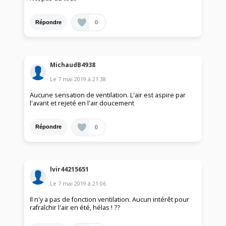
0
Répondre
MichaudB4938
Le
7 mai 2019
à
21:38
Aucune sensation de ventilation. L'air est aspire par
l'avant et rejeté en l'air doucement
0
Répondre
lvir44215651
Le
7 mai 2019
à
21:06
Il n'y a pas de fonction ventilation. Aucun intérêt pour
rafraîchir l'air en été, hélas ! ??