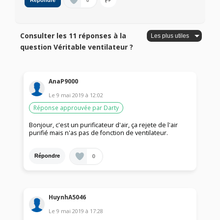
0
Répondre
Consulter les 11 réponses à la
question Véritable ventilateur ?
AnaP9000
Le
9 mai 2019
à
12:02
Réponse approuvée par Darty
Bonjour, c'est un purificateur d'air, ça rejete de l'air
purifié mais n'as pas de fonction de ventilateur.
0
Répondre
HuynhA5046
Le
9 mai 2019
à
17:28