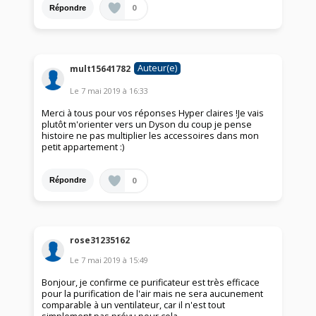
0
Répondre
Auteur(e)
mult15641782
Le
7 mai 2019
à
16:33
Merci à tous pour vos réponses Hyper claires !Je vais
plutôt m'orienter vers un Dyson du coup je pense
histoire ne pas multiplier les accessoires dans mon
petit appartement :)
0
Répondre
rose31235162
Le
7 mai 2019
à
15:49
Bonjour, je confirme ce purificateur est très efficace
pour la purification de l'air mais ne sera aucunement
comparable à un ventilateur, car il n'est tout