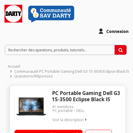
Connexion
Accueil
Communauté PC Portable Gaming Dell G3 15-3500 Eclipse Black I5
Questions/Réponses
PC Portable Gaming Dell G3
15-3500 Eclipse Black I5
41
membres
PC portable
DELL
Voir la description
Ecran 15.6 pouces FHD (1920 x 1080) 60Hz IPS Anti-reflet LED
Processeur Intel® Core™ i5-10300H 2.5 GHz (Turbo boost à