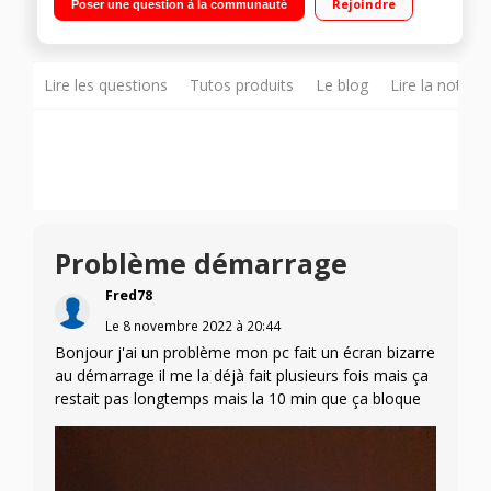
Rejoindre
Poser une question à la communauté
4.5 GHz) - Carte graphique NVIDIA GTX 1650 4GB GDDR6
Mémoire vive 8 Go RAM DDR4 2933 MHz - Stockage 256 Go
SSD 802.11ac 1x1 WiFi et Bluetooth
Lire les questions
Tutos produits
Le blog
Lire la notice
Problème démarrage
Fred78
Le
8 novembre 2022
à
20:44
Bonjour j'ai un problème mon pc fait un écran bizarre
au démarrage il me la déjà fait plusieurs fois mais ça
restait pas longtemps mais la 10 min que ça bloque