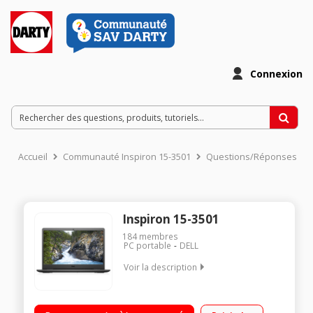
Connexion
Accueil
Communauté Inspiron 15-3501
Questions/Réponses
Inspiron 15-3501
184
membres
PC portable
DELL
Voir la description
"Ecran 15,6"" Full HD Processeur Intel® Core™ i3-1005G1 (1,2
GHz / jusqu'à 3,4 GHz) RAM 8 Go DDR4 - 256 Go SSD Windows