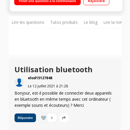
Rejoindre
Poser une question à la communauté
10 - HDMI - Wifi 802.11 ac - BT"
Lire les questions
Tutos produits
Le blog
Lire la notice
Utilisation bluetooth
elod15127848
Le
12 juillet 2021
à
21:28
Bonjour, est-il possible de connecter deux appareils
en bluetooth en même temps avec cet ordinateur (
exemple souris et écouteurs) ? Merci
0
Répondre