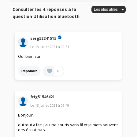
Consulter les 4 réponses à la
question Utilisation bluetooth
serg52241515
Le
13 juillet 2021
à
09:51
Oui bien sur .
0
Répondre
frig51546421
Le
13 juillet 2021
à
09:49
Bonjour,
oui tout à fait, j'ai une souris sans fil et je mets souvent
des écouteurs.