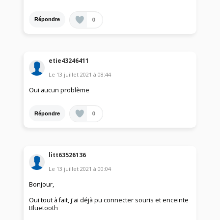
0
Répondre
etie43246411
Le
13 juillet 2021
à
08:44
Oui aucun problème
0
Répondre
litt63526136
Le
13 juillet 2021
à
00:04
Bonjour,
Oui tout à fait, j'ai déjà pu connecter souris et enceinte
Bluetooth