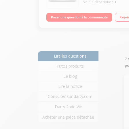
Voir la description
Ecran LED 14.0 pouces FHD (1920 x 1080) Anti-ref
Rejoi
Poser une question à la communauté
Stockage 512GB M.2 PCIe SSD Wi-Fi 6 2x2 (Gig+) - 
Lire les questions
7 
po
Tutos produits
Le blog
Lire la notice
Consulter sur darty.com
Darty 2nde Vie
Acheter une pièce détachée