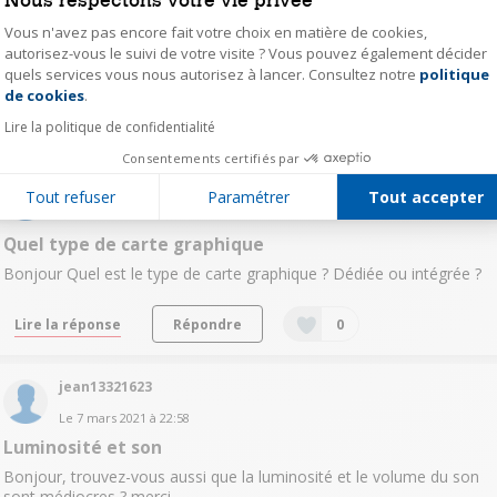
Le
12 mars 2021
à
18:37
Vous n'avez pas encore fait votre choix en matière de cookies,
Question sur la dalle merci
autorisez-vous le suivi de votre visite ? Vous pouvez également décider
Bonjour s agit il d une dalle ips
quels services vous nous autorisez à lancer. Consultez notre
politique
Axeptio consent
de cookies
.
Répondre
0
Lire la politique de confidentialité
Consentements certifiés par
sase15514442
Tout refuser
Paramétrer
Tout accepter
Le
11 mars 2021
à
22:45
Quel type de carte graphique
Bonjour Quel est le type de carte graphique ? Dédiée ou intégrée ?
Lire la réponse
Répondre
0
jean13321623
Le
7 mars 2021
à
22:58
Luminosité et son
Bonjour, trouvez-vous aussi que la luminosité et le volume du son
sont médiocres ? merci