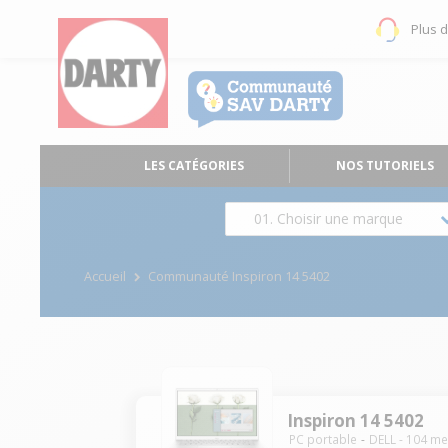
Plus 
LES CATÉGORIES
NOS TUTORIELS
01. Choisir une marque
Accueil
Communauté Inspiron 14 5402
Inspiron 14 5402
PC portable
DELL
-
104
me