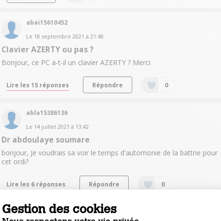
abai15610452
Le
18 septembre 2021
à
21:48
Clavier AZERTY ou pas ?
Bonjour, ce PC a-t-il un clavier AZERTY ? Merci
Lire les 15 réponses
Répondre
0
abla15386136
Le
14 juillet 2021
à
13:42
Dr abdoulaye soumare
bonjour, Je voudrais sa voir le temps d'automonie de la battrie pour
cet ordi?
Lire les 6 réponses
Répondre
0
Gestion des cookies
bous15393560
Nous respectons votre vie privée