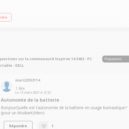
lets bords extra-fins Processeur Intel® Core™ i7-1165G7 2.8 GHz (Turbo boos
ndre
Bluetooth - Windows 10 Famille
questions sur la communauté Inspiron 14 5402 - PC
rtable - DELL
muri22553114
1
like
Le
13 mars 2021
à
12:32
Autonomie de la batterie
BonjourQuelle est l'autonomie de la batterie en usage bureautique?
(pour un étudiant)Merci
Répondre
1