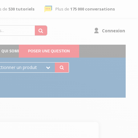
s de
530 tutoriels
Plus de
175 000 conversations
Connexion
QUI SOMMES-NOUS
POSER UNE QUESTION
ctionner un produit