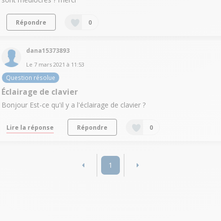
Répondre
0
dana15373893
Le
7 mars 2021
à
11:53
Question résolue
Éclairage de clavier
Bonjour Est-ce qu'il y a l'éclairage de clavier ?
Lire la réponse
Répondre
0
1