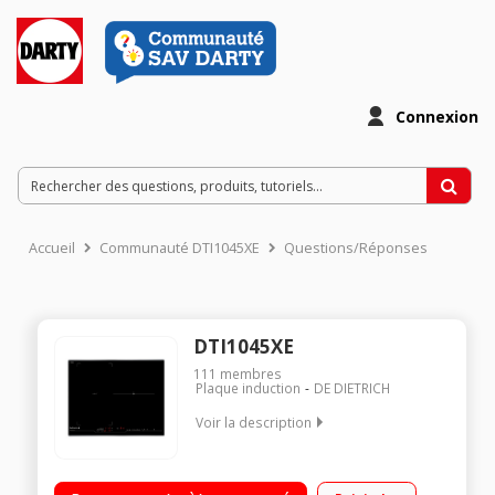
Connexion
Accueil
Communauté DTI1045XE
Questions/Réponses
DTI1045XE
111
membres
Plaque induction
DE DIETRICH
Voir la description
3 foyers induction dont 1 zone modulable Puissance du foyer
principal : 3600 W Fonction Elapsed Time - Switch - Boil - Start