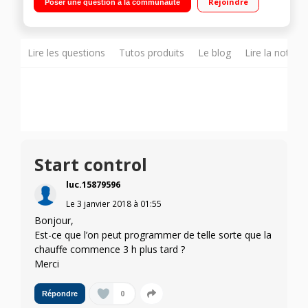
Rejoindre
Poser une question à la communauté
Control 3 minuteries de 1 à 99 minuterie - 3 accès direct par
foyer
Lire les questions
Tutos produits
Le blog
Lire la notice
Start control
luc.15879596
Le
3 janvier 2018
à
01:55
Bonjour,
Est-ce que l’on peut programmer de telle sorte que la
chauffe commence 3 h plus tard ?
Merci
0
Répondre