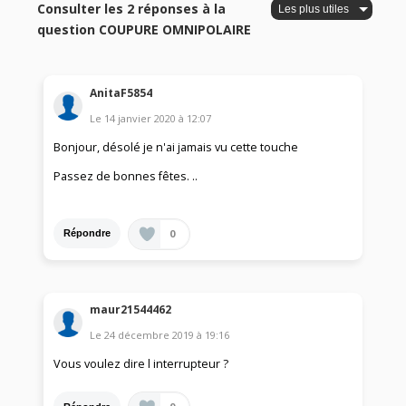
Consulter les 2 réponses à la
question COUPURE OMNIPOLAIRE
AnitaF5854
Le
14 janvier 2020
à
12:07
Bonjour, désolé je n'ai jamais vu cette touche
Passez de bonnes fêtes. ..
0
Répondre
maur21544462
Le
24 décembre 2019
à
19:16
Vous voulez dire l interrupteur ?