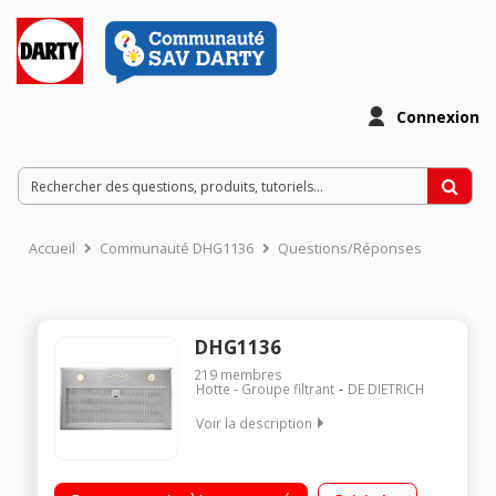
Connexion
Accueil
Communauté DHG1136
Questions/Réponses
DHG1136
219
membres
Hotte - Groupe filtrant
DE DIETRICH
Voir la description
Groupe filtrant 52 cm Débit d'air 566 m3/h (maxi) et 691 m3/h
(intensive) Puissance acoustique 70 db (intensive) Arrêt