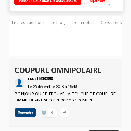
Rejoindre
Poser une question à la communauté
temporisé
Lire les questions
Le blog
Lire la notice
Consulter sur d
COUPURE OMNIPOLAIRE
rous15308398
Le
23 décembre 2019
à
18:46
BONJOUR OU SE TROUVE LA TOUCHE DE COUPURE
OMNIPOLAIRE sur ce modele s v p MERCI
0
Répondre