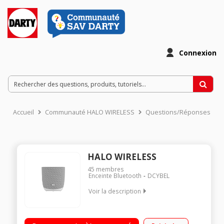
Connexion
Accueil
Communauté HALO WIRELESS
Questions/Réponses
HALO WIRELESS
45
membres
Enceinte Bluetooth
DCYBEL
Voir la description
Mini enceinte nomade Bluetooth Puissance 3 Watts Autonomie
8 heures Fonction kit mains-libres