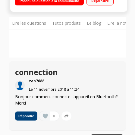
Rejoindre
Poser une question à la communauté
Lire les questions
Tutos produits
Le blog
Lire la notice
connection
zab7688
Le
11 novembre 2018
à
11:24
Bonjour comment connecte l'appareil en Bluetooth?
Merci
0
Répondre