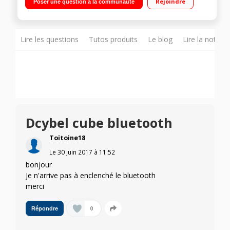
Rejoindre
Poser une question à la communauté
libres
Lire les questions
Tutos produits
Le blog
Lire la notice
Dcybel cube bluetooth
Toitoine18
Le
30 juin 2017
à
11:52
bonjour
Je n'arrive pas à enclenché le bluetooth
merci
0
Répondre