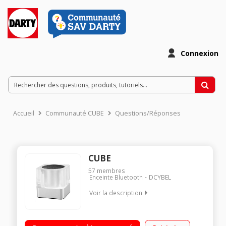
Connexion
Accueil
Communauté CUBE
Questions/Réponses
CUBE
57
membres
Enceinte Bluetooth
DCYBEL
Voir la description
Enceinte nomade bluetooth - Puissance : 2,5 Watts Autonomie
jusqu'à 6 heures Entrée auxiliaire 3,5 mm Fonction kit mains