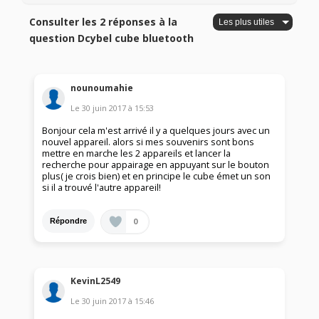
Consulter les 2 réponses à la
question Dcybel cube bluetooth
nounoumahie
Le
30 juin 2017
à
15:53
Bonjour cela m'est arrivé il y a quelques jours avec un
nouvel appareil. alors si mes souvenirs sont bons
mettre en marche les 2 appareils et lancer la
recherche pour appairage en appuyant sur le bouton
plus( je crois bien) et en principe le cube émet un son
si il a trouvé l'autre appareil!
0
Répondre
KevinL2549
Le
30 juin 2017
à
15:46