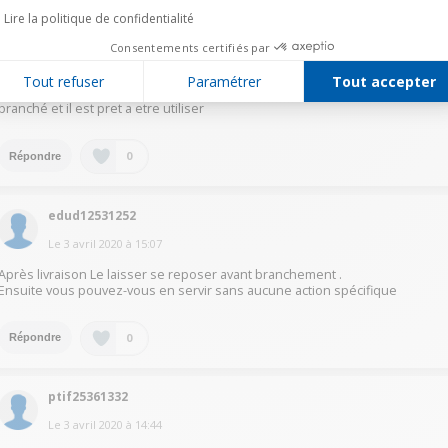
Lire la politique de confidentialité
brun54232342
Consentements certifiés par
Le
3 avril 2020
à
16:22
Tout refuser
Paramétrer
Tout accepter
Bonjour déjà un bon nettoyage avec de l'eau savonneuse s'impose ,le
branché et il est pret a etre utiliser
0
Répondre
edud12531252
Le
3 avril 2020
à
15:07
Après livraison Le laisser se reposer avant branchement .
Ensuite vous pouvez-vous en servir sans aucune action spécifique
0
Répondre
ptif25361332
Le
3 avril 2020
à
14:44