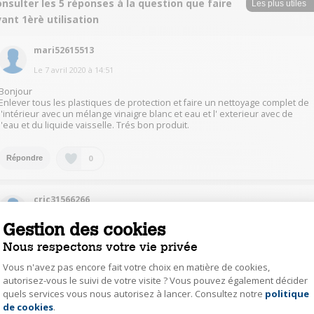
nsulter les 5 réponses à la question que faire
ant 1èrè utilisation
mari52615513
Le
7 avril 2020
à
14:51
Bonjour
Enlever tous les plastiques de protection et faire un nettoyage complet de
l'intérieur avec un mélange vinaigre blanc et eau et l' exterieur avec de
l'eau et du liquide vaisselle. Trés bon produit.
0
Répondre
cric31566266
Le
3 avril 2020
à
19:04
Gestion des cookies
Bonjour
Nous respectons votre vie privée
Enlever tous les plastiques de protection et faire un nettoyage complet de
l'intérieur a minima et si possible exterieur.
Vous n'avez pas encore fait votre choix en matière de cookies,
autorisez-vous le suivi de votre visite ? Vous pouvez également décider
quels services vous nous autorisez à lancer. Consultez notre
politique
Axeptio consent
0
Répondre
de cookies
.