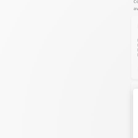
Co
av