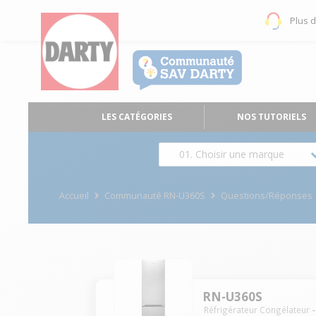
Plus 
LES CATÉGORIES
NOS TUTORIELS
01. Choisir une marque
Accueil
Communauté RN-U360S
Questions/Réponses
RN-U360S
Réfrigérateur Congélateur