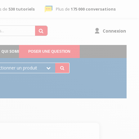
s de
530 tutoriels
Plus de
175 000 conversations
Connexion
QUI SOMMES-NOUS
POSER UNE QUESTION
ctionner un produit