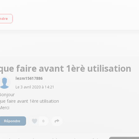
 A+ Réfrigérateur à froid ventilé 266 L Congélateur à froid ventilé 94 L Contrôl
ndre
que faire avant 1èrè utilisation
lezm15617886
Le
3 avril 2020
à
14:21
Bonjour
que faire avant 1ère utilisation
Merci
0
Répondre