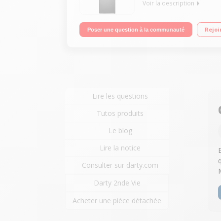
Voir la description
Volume 360 L - Dimensions HxLxP : 201x59.5x65 cm -
Rejoi
Poser une question à la communauté
Lire les questions
Tutos produits
Le blog
Lire la notice
Consulter sur darty.com
Darty 2nde Vie
Acheter une pièce détachée