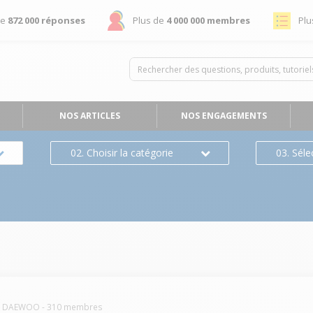
de
872 000 réponses
Plus de
4 000 000 membres
Plu
NOS ARTICLES
NOS ENGAGEMENTS
02. Choisir la catégorie
03. Séle
DAEWOO
-
310
membres