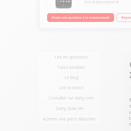
Voir la description
"Mobile sous Android 6.0.1 - Marshmallow - 4G Ecr
Rejoi
Poser une question à la communauté
et à la poussière (norme IP67) / Résistance aux ch
Lire les questions
Tutos produits
Le blog
Lire la notice
Consulter sur darty.com
Darty 2nde Vie
Acheter une pièce détachée