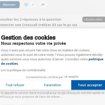
0
Répondre
nsulter les 2 réponses à la question
nnecter son Crosscall trekker X3 sur le pc via
sb???
Gestion des cookies
Xaviator
Nous respectons votre vie privée
Le
29 novembre 2017
à
18:59
Vous n'avez pas encore fait votre choix en matière de cookies,
Merci de m avoir répondu auriez vous leur tel svp ?
autorisez-vous le suivi de votre visite ? Vous pouvez également décider
quels services vous nous autorisez à lancer. Consultez notre
politique
Axeptio consent
de cookies
.
0
Répondre
Lire la politique de confidentialité
Consentements certifiés par
marc54124533
Tout refuser
Paramétrer
Tout accepter
Le
29 novembre 2017
à
17:52
J'AI appelé le service client crosscall pour un pb réseau,ils ont été rapide et
efficace,je vous propose de faire de même....