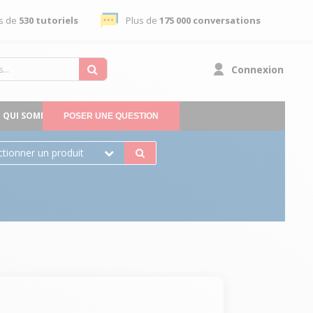
s de
530 tutoriels
Plus de
175 000 conversations
Connexion
QUI SOMMES-NOUS
POSER UNE QUESTION
ctionner un produit