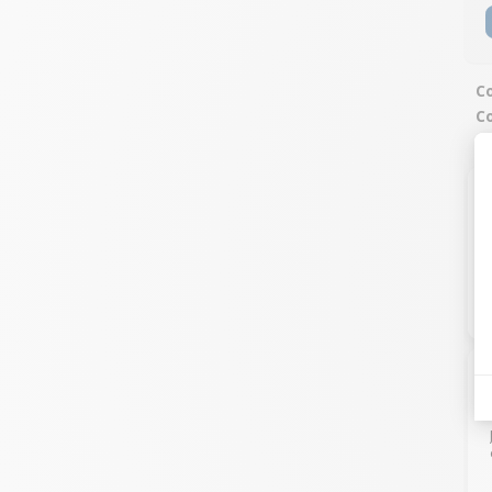
Co
Co
u