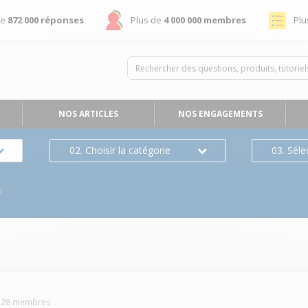
de
872 000 réponses
Plus de
4 000 000 membres
Plu
NOS ARTICLES
NOS ENGAGEMENTS
02. Choisir la catégorie
03. Séle
s
-
28
membres