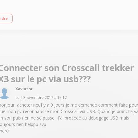
an tactile 12.7 cm (5"") - 1920 x 1080 pixels verre Gorilla Glass 4 Processeur
ndre
utes"
Connecter son Crosscall trekker
X3 sur le pc via usb???
Xaviator
Le
29 novembre 2017
à
17:12
Bonjour, acheter neuf y a 9 jours je me demande comment faire pou
que mon pc reconnaosse mon Crosscall via USB. Quand je branche y
un son puis rien ne se passe . J'ai procédé au débogage USB mais
toujours rien helppp svp
merci