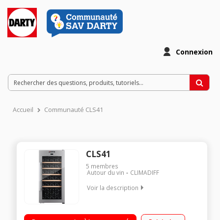
Connexion
Accueil
Communauté CLS41
CLS41
5
membres
Autour du vin
CLIMADIFF
Voir la description
Capacité de 41 bouteilles (type Bordeaux 75 cl) 5 Clayettes en
bois (avec fronton en hêtre) Dimensions HxLxP : 85.5x40x54