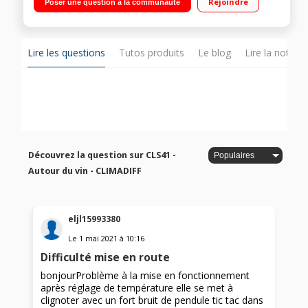
Rejoindre
Poser une question à la communauté
cm Porte vitrée anti UV
Lire les questions
Tutos produits
Le blog
Lire la notice
Découvrez la question sur CLS41 -
Autour du vin - CLIMADIFF
eljl15993380
Le
1 mai 2021
à
10:16
Difficulté mise en route
bonjourProblème à la mise en fonctionnement
après réglage de température elle se met à
clignoter avec un fort bruit de pendule tic tac dans