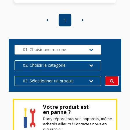
1
01. Choisir une marque
02. Choisir la catégorie
03. Sélectionner un produit
Votre produit est
en panne ?
Darty répare tous vos appareils, même
achetés ailleurs ! Contactez nous en
cliquant ici.