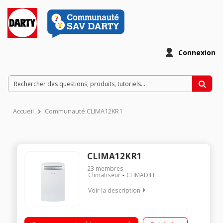
Connexion
Accueil
Communauté CLIMA12KR1
CLIMA12KR1
23
membres
Climatiseur
CLIMADIFF
Voir la description
•Puissance frigorifique 3250W - 12000BTU Compatible avec
Google Home, commande vocale et connection à distance