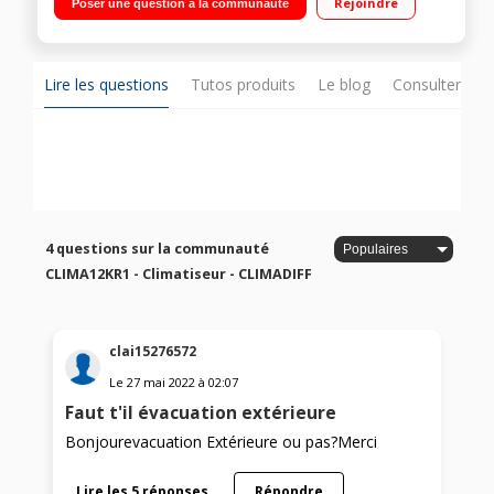
Rejoindre
Poser une question à la communauté
avec l'application NetHome Plus •Classe énergétique A/A+ Gaz
réfrigérant 100% naturel R290
Lire les questions
Tutos produits
Le blog
Consulter sur
4 questions sur la communauté
CLIMA12KR1 - Climatiseur - CLIMADIFF
clai15276572
Le
27 mai 2022
à
02:07
Faut t'il évacuation extérieure
Bonjourevacuation Extérieure ou pas?Merci
Lire les 5 réponses
Répondre