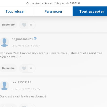
Consentements certifiés par
Bonjoour
le verre est très légèrement bombé effectivement, ce n'est pas une
Tout refuser
Paramétrer
Tout accepter
impression.
0
Répondre
nogu66466223
Le
6 mars 2021
à
08:37
Non non c'est l'impression avec la lumière mais justement elle rend très
bien en vrai. ??
0
Répondre
laet21552115
Le
6 mars 2021
à
07:55
Oui c'est exact la vitre est bombé