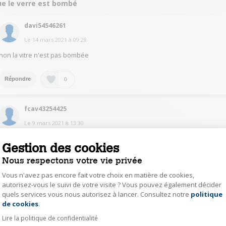
ue le verre est bombé
davi54546261
Le
14 mars 2021
à
09:28
non la vitre n'est pas bombée
0
Répondre
fcav43254425
Le
9 mars 2021
à
13:30
Bonjour,
Gestion des cookies
oui le verre est bombé, esthétiquement c'est une belle cave le problème
c'est qu'elle fait beaucoup de bruit à mon goût.
Nous respectons votre vie privée
Vous n'avez pas encore fait votre choix en matière de cookies,
0
Répondre
autorisez-vous le suivi de votre visite ? Vous pouvez également décider
quels services vous nous autorisez à lancer. Consultez notre
politique
Axeptio consent
de cookies
.
brun53245631
Lire la politique de confidentialité
Le
9 mars 2021
à
12:32