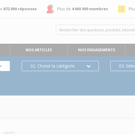
de
872 000 réponses
Plus de
4 000 000 membres
Plu
NOS ARTICLES
NOS ENGAGEMENTS
02. Choisir la catégorie
03. Séle
e
caviss
-