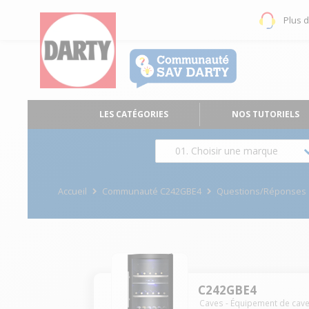
Plus 
LES CATÉGORIES
NOS TUTORIELS
01. Choisir une marque
Accueil
Communauté C242GBE4
Questions/Réponses
C242GBE4
Caves - Équipement de cav