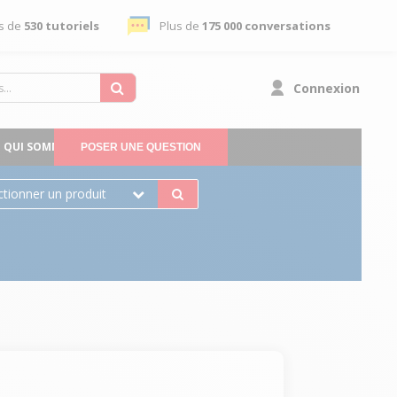
s de
530 tutoriels
Plus de
175 000 conversations
Connexion
QUI SOMMES-NOUS
POSER UNE QUESTION
ctionner un produit