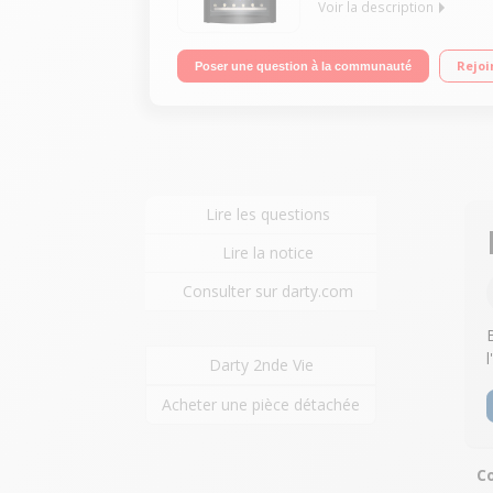
Voir la description
42 bouteilles - Classe G - 42dB Capacité de 42 bo
Rejoi
Poser une question à la communauté
Lire les questions
Lire la notice
Consulter sur darty.com
Darty 2nde Vie
Acheter une pièce détachée
Co