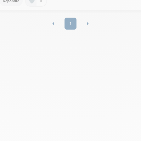
0
Répondre
1