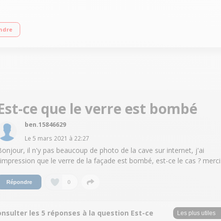
uteilles - Classe A Dimensions HxLxP : 82.5x52.5x62.7 cm 2 zones de températu
ndre
Est-ce que le verre est bombé
ben.15846629
Le
5 mars 2021
à
22:27
Bonjour, il n'y pas beaucoup de photo de la cave sur internet, j'ai
l'impression que le verre de la façade est bombé, est-ce le cas ? merci
0
Répondre
nsulter les 5 réponses à la question Est-ce