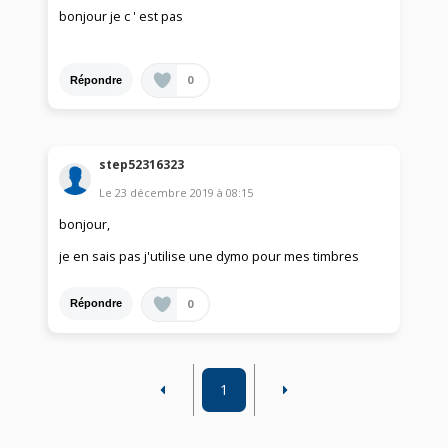
bonjour je c ' est pas
0
Répondre
step52316323
Le
23 décembre 2019
à
08:15
bonjour,
je en sais pas j'utilise une dymo pour mes timbres
0
Répondre
1