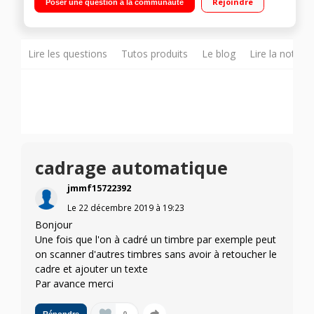
Rejoindre
Poser une question à la communauté
alimentation papier
Lire les questions
Tutos produits
Le blog
Lire la notice
cadrage automatique
jmmf15722392
Le
22 décembre 2019
à
19:23
Bonjour
Une fois que l'on à cadré un timbre par exemple peut
on scanner d'autres timbres sans avoir à retoucher le
cadre et ajouter un texte
Par avance merci