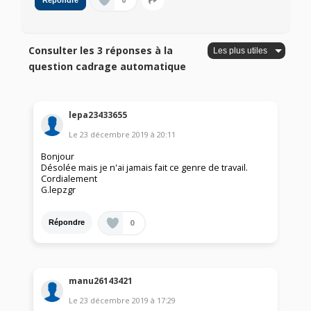
0
Répondre
Consulter les 3 réponses à la
question cadrage automatique
lepa23433655
Le
23 décembre 2019
à
20:11
Bonjour
Désolée mais je n'ai jamais fait ce genre de travail.
Cordialement
G.lepzgr
0
Répondre
manu26143421
Le
23 décembre 2019
à
17:29