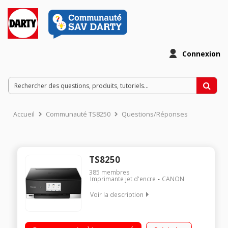
Connexion
Accueil
Communauté TS8250
Questions/Réponses
TS8250
385
membres
Imprimante jet d'encre
CANON
Voir la description
Impression photo exceptionnelle Connexion à un smartphone
ou une tablette et sur le Cloud Grand écran tactile Double