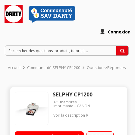
Connexion
Accueil
Communauté SELPHY CP1200
Questions/Réponses
SELPHY CP1200
371
membres
Imprimante
CANON
Voir la description
Imprimante photo compacte sans fil Compacte, légére, facile
d'utilisation Compatible smartphones et tablettes Impression