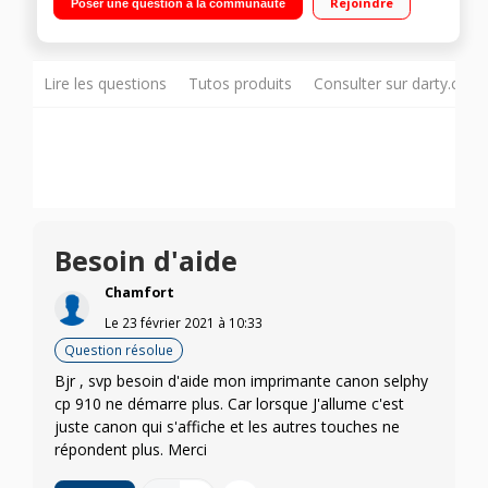
Rejoindre
Poser une question à la communauté
par sublimation : qualité et durabilité des tirages
Lire les questions
Tutos produits
Consulter sur darty.com
Besoin d'aide
Chamfort
Le
23 février 2021
à
10:33
Question résolue
Bjr , svp besoin d'aide mon imprimante canon selphy
cp 910 ne démarre plus. Car lorsque J'allume c'est
juste canon qui s'affiche et les autres touches ne
répondent plus. Merci