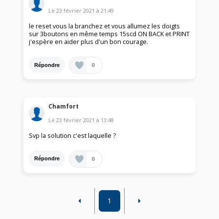
Le
23 février 2021
à
21:49
le reset vous la branchez et vous allumez les doigts
sur 3boutons en même temps 15scd ON BACK et PRINT
j'espère en aider plus d'un bon courage.
0
Répondre
Chamfort
Le
23 février 2021
à
13:48
Svp la solution c'est laquelle ?
0
Répondre
1