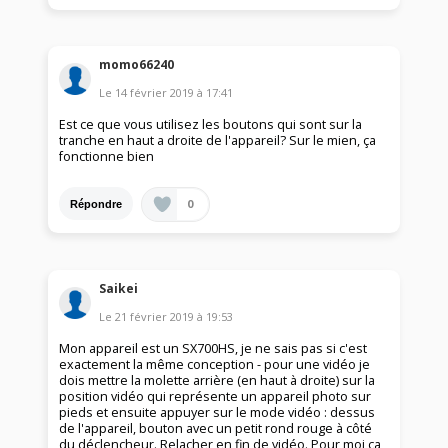
momo66240
Le
14 février 2019
à
17:41
Est ce que vous utilisez les boutons qui sont sur la
tranche en haut a droite de l'appareil? Sur le mien, ça
fonctionne bien
0
Répondre
Saikei
Le
21 février 2019
à
19:53
Mon appareil est un SX700HS, je ne sais pas si c'est
exactement la même conception - pour une vidéo je
dois mettre la molette arrière (en haut à droite) sur la
position vidéo qui représente un appareil photo sur
pieds et ensuite appuyer sur le mode vidéo : dessus
de l'appareil, bouton avec un petit rond rouge à côté
du déclencheur. Relacher en fin de vidéo. Pour moi ça