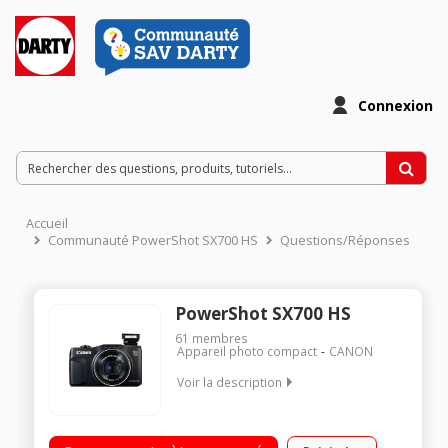
Connexion
Accueil
Communauté PowerShot SX700 HS
Questions/Réponses
PowerShot SX700 HS
61
membres
Appareil photo compact
CANON
Voir la description
Capteur CMOS Haute Resolution 16 Mpixels / Zoom optique
30x 25-750mm / Partage facile grâce au Wi-fi / NFC /