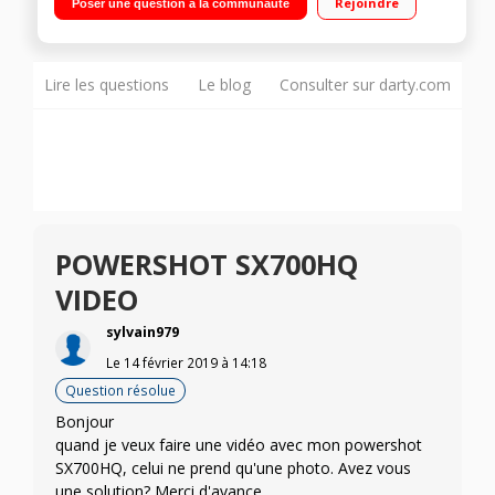
Rejoindre
Poser une question à la communauté
Stabilisation avancee sur 5 axes, photo et video
Lire les questions
Le blog
Consulter sur darty.com
POWERSHOT SX700HQ
VIDEO
sylvain979
Le
14 février 2019
à
14:18
Question résolue
Bonjour
quand je veux faire une vidéo avec mon powershot
SX700HQ, celui ne prend qu'une photo. Avez vous
une solution? Merci d'avance.