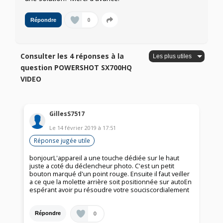
0
Répondre
Consulter les 4 réponses à la
question POWERSHOT SX700HQ
VIDEO
GillesS7517
Le
14 février 2019
à
17:51
Réponse jugée utile
bonjourL'appareil a une touche dédiée sur le haut
juste a coté du déclencheur photo. C'est un petit
bouton marqué d'un point rouge. Ensuite il faut veiller
a ce que la molette arrière soit positionnée sur autoEn
espérant avoir pu résoudre votre souciscordialement
0
Répondre