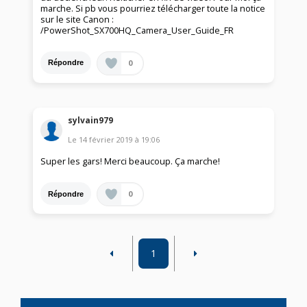
marche. Si pb vous pourriez télécharger toute la notice
sur le site Canon :
/PowerShot_SX700HQ_Camera_User_Guide_FR
0
Répondre
sylvain979
Le
14 février 2019
à
19:06
Super les gars! Merci beaucoup. Ça marche!
0
Répondre
1