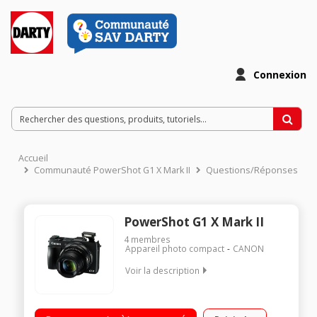
Connexion
Accueil
Communauté PowerShot G1 X Mark II
Questions/Réponses
PowerShot G1 X Mark II
4
membres
Appareil photo compact
CANON
Voir la description
Boîtier compact expert Capteur de 12,8 millions de pixels à
haute sensibilité Ecran LCD de 7,5 cm Vidéo Full HD 1080p