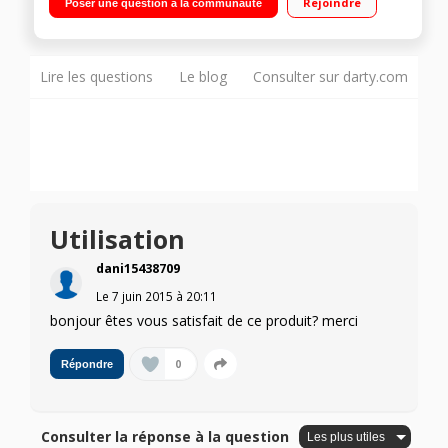
Rejoindre
Poser une question à la communauté
Lire les questions
Le blog
Consulter sur darty.com
Utilisation
dani15438709
Le
7 juin 2015
à
20:11
bonjour êtes vous satisfait de ce produit? merci
0
Répondre
Consulter la réponse à la question