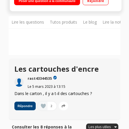
Rejoindre
Poser une question à la communauté
Canon PRINT Connectez-vous facilement au Cloud avec PIXMA
Cloud Link Impression via smartphone
Lire les questions
Tutos produits
Le blog
Lire la notice
Les cartouches d'encre
rast43344535
Le
5 mars 2023
à
13:15
Dans le carton , il y a t-il des cartouches ?
2
Répondre
Consulter les 8 réponses à la