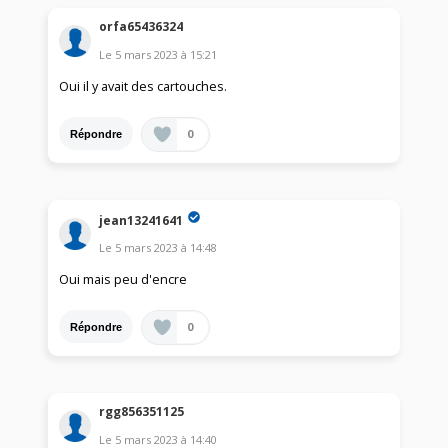
orfa65436324
Le
5 mars 2023
à
15:21
Oui il y avait des cartouches.
0
Répondre
jean13241641
Le
5 mars 2023
à
14:48
Oui mais peu d'encre
0
Répondre
rgg856351125
Le
5 mars 2023
à
14:40