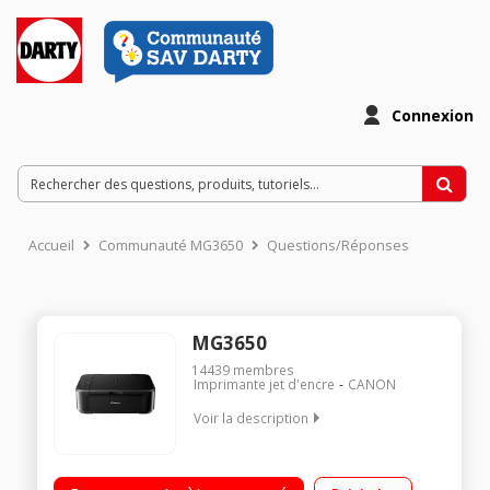
Connexion
Accueil
Communauté MG3650
Questions/Réponses
MG3650
14439
membres
Imprimante jet d'encre
CANON
Voir la description
Impression, copie et numérisation haute qualité Utilisation
facile depuis un smartphone ou une tablette avec l'application