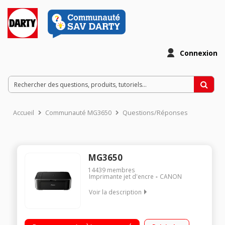
Connexion
Accueil
Communauté MG3650
Questions/Réponses
MG3650
14439
membres
Imprimante jet d'encre
CANON
Voir la description
Impression, copie et numérisation haute qualité Utilisation
facile depuis un smartphone ou une tablette avec l'application