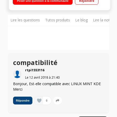
Rejoindre
Poser une question à la communauté
Canon PRINT Connectez-vous facilement au Cloud avec PIXMA
Cloud Link Impression via smartphone
Lire les questions
Tutos produits
Le blog
Lire la notice
compatibilité
rtpi1553116
Le
12 avril 2018
à
21:40
Bonjour, Est-elle compatible avec LINUX MINT KDE
Merci
0
Répondre