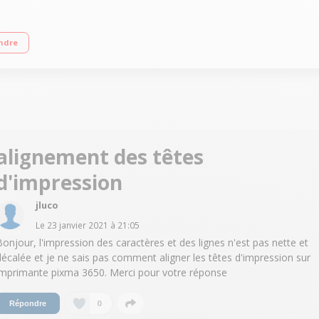
tilisation facile depuis un smartphone ou une tablette avec l'application Can
ndre
alignement des têtes
d'impression
jluco
Le
23 janvier 2021
à
21:05
Bonjour, l'impression des caractères et des lignes n'est pas nette et
décalée et je ne sais pas comment aligner les têtes d'impression sur
imprimante pixma 3650. Merci pour votre réponse
0
Répondre