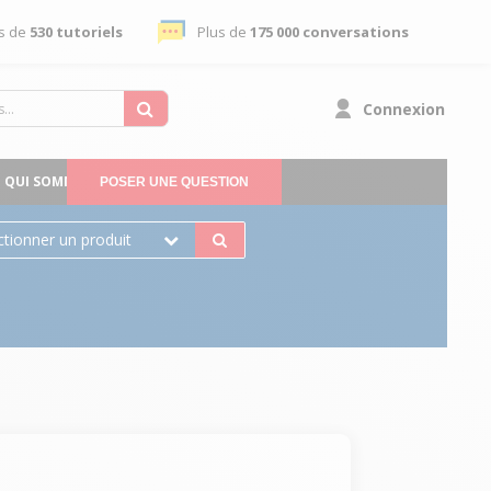
s de
530 tutoriels
Plus de
175 000 conversations
Connexion
QUI SOMMES-NOUS
POSER UNE QUESTION
ctionner un produit