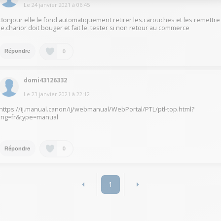
Le
24 janvier 2021
à
06:45
Bonjour elle le fond automatiquement retirer les.carouches et les remettre
le.charior doit bouger et fait le. tester si non retour au commerce
0
Répondre
domi43126332
Le
23 janvier 2021
à
22:12
https://ij.manual.canon/ij/webmanual/WebPortal/PTL/ptl-top.html?
lng=fr&type=manual
0
Répondre
1