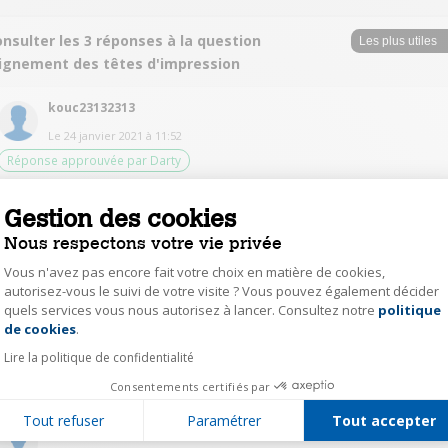
nsulter les 3 réponses à la question
lignement des têtes d'impression
kouc23132313
Le
24 janvier 2021
à
11:52
Réponse approuvée par Darty
Imprimante allumée, ouvrir l'imprimante en soulevant le haut (pas
seulement le couvercle au-dessus de la face vitrée). Ceci fait se déplacer le
Gestion des cookies
chariot à cartouches d'encre permettant de les sortir puis de les remettre
Nous respectons votre vie privée
en place. Refermer le haut et valider la commande d'impression
d'alignement. Vérifier sur la feuille imprimée que le résultat est correct.
Vous n'avez pas encore fait votre choix en matière de cookies,
Eventuellement, répéter l'opération en changeant les cartouches. Si les
autorisez-vous le suivi de votre visite ? Vous pouvez également décider
choses ne s'arrangent pas et que l'imprimante est sous garantie,
renvoyez-la au point de vente. Sinon, étant donné le prix d'une imprimante
quels services vous nous autorisez à lancer. Consultez notre
politique
Axeptio consent
neuve et celui d'une réparation, optez pour la première solution.
de cookies
.
Lire la politique de confidentialité
0
Répondre
Consentements certifiés par
Tout refuser
Paramétrer
Tout accepter
mari31542314