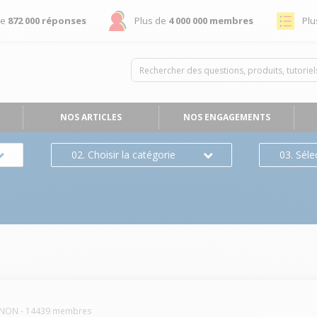
de
872 000 réponses
Plus de
4 000 000 membres
Plu
NOS ARTICLES
NOS ENGAGEMENTS
02. Choisir la catégorie
03. Séle
NON
-
14439
membres