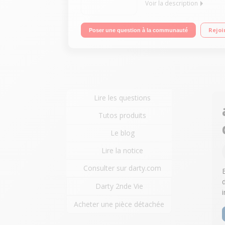
Voir la description
Impression, copie et numérisation haute qualité U
Rejoi
Poser une question à la communauté
PIXMA Cloud Link Impression via smartphone
Lire les questions
Tutos produits
Le blog
Lire la notice
Consulter sur darty.com
Darty 2nde Vie
Acheter une pièce détachée